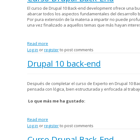
El curso de Drupal 10 Back-end development ofrece una bue
abarcar todos los aspectos fundamentales del desarrollo
Por pura extensión de la materia a impartir no puede prof
una vez finalizado a aquellos temas que más hayan interes
Read more
about Curso Drupal Back-End
Log in
or
register
to post comments
Drupal 10 back-end
Después de completar el curso de Experto en Drupal 10 Bac
pensada con lógica, bien estructurada y enfocada al trabajo
Lo que más me ha gustado:
Read more
about Drupal 10 back-end
Log in
or
register
to post comments
Curso Drupal Back-End