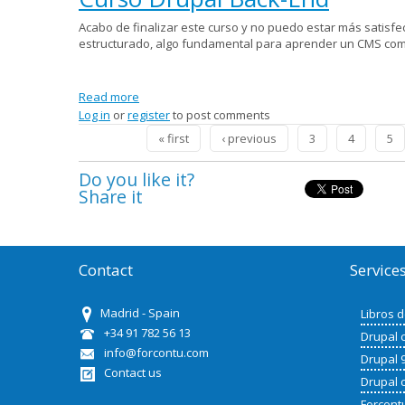
Acabo de finalizar este curso y no puedo estar más satisfe
estructurado, algo fundamental para aprender un CMS com
Read more
about Curso Drupal Back-End
Log in
or
register
to post comments
Pages
« first
‹ previous
3
4
5
Do you like it?
Share it
Contact
Service
Madrid - Spain
Libros 
+34 91 782 56 13
Drupal 
info@forcontu.com
Drupal 
Contact us
Drupal 
Forcont