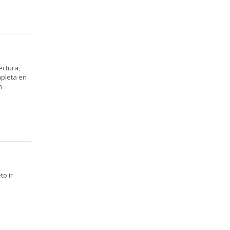
ectura,
mpleta en
n
o ir