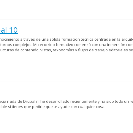
al 10
ocimiento a través de una sólida formación técnica centrada en la arquit
ntornos complejos. Mi recorrido formativo comenzó con una inmersión co
ructuras de contenido, vistas, taxonomías y flujos de trabajo editoriales si
a nada de Drupal ni he desarrollado recientemente y ha sido todo un ret
ible si tienes que pedirle que te ayude con cualquier cosa.