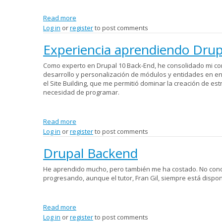
Read more
about Experto en Drupal 10 Site Building
Log in
or
register
to post comments
Experiencia aprendiendo Drup
Como experto en Drupal 10 Back-End, he consolidado mi con
desarrollo y personalización de módulos y entidades en e
el Site Building, que me permitió dominar la creación de est
necesidad de programar.
Read more
about Experiencia aprendiendo Drupal 10
Log in
or
register
to post comments
Drupal Backend
He aprendido mucho, pero también me ha costado. No conocí
progresando, aunque el tutor, Fran Gil, siempre está dispon
Read more
about Drupal Backend
Log in
or
register
to post comments