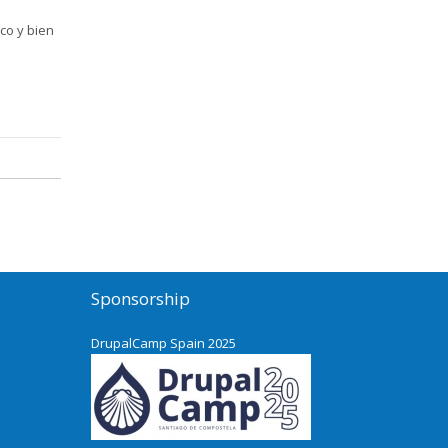
co y bien
Sponsorship
DrupalCamp Spain 2025