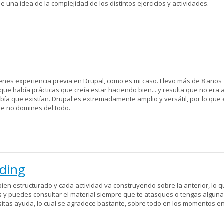
una idea de la complejidad de los distintos ejercicios y actividades.
ienes experiencia previa en Drupal, como es mi caso. Llevo más de 8 años
e había prácticas que creía estar haciendo bien... y resulta que no era a
bía que existían. Drupal es extremadamente amplio y versátil, por lo que
e no domines del todo.
lding
n estructurado y cada actividad va construyendo sobre la anterior, lo qu
s y puedes consultar el material siempre que te atasques o tengas algun
itas ayuda, lo cual se agradece bastante, sobre todo en los momentos en