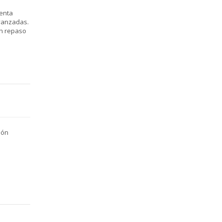
tenta
vanzadas.
en repaso
ión