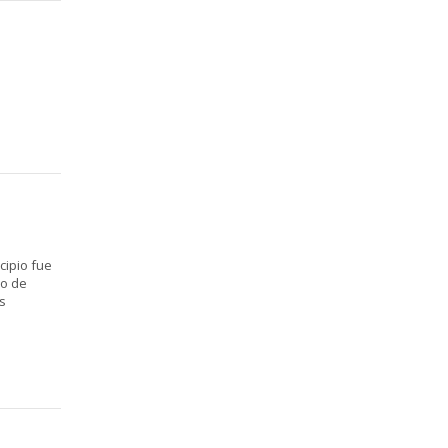
cipio fue
so de
s