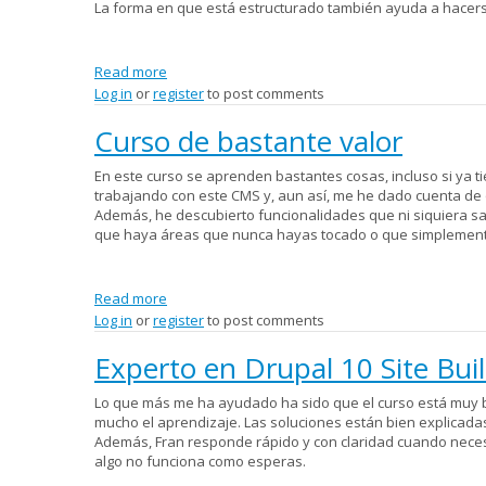
La forma en que está estructurado también ayuda a hacerse 
Read more
about Drupal Backend
Log in
or
register
to post comments
Curso de bastante valor
En este curso se aprenden bastantes cosas, incluso si ya t
trabajando con este CMS y, aun así, me he dado cuenta de qu
Además, he descubierto funcionalidades que ni siquiera sa
que haya áreas que nunca hayas tocado o que simplement
Read more
about Curso de bastante valor
Log in
or
register
to post comments
Experto en Drupal 10 Site Bui
Lo que más me ha ayudado ha sido que el curso está muy bie
mucho el aprendizaje. Las soluciones están bien explicada
Además, Fran responde rápido y con claridad cuando neces
algo no funciona como esperas.