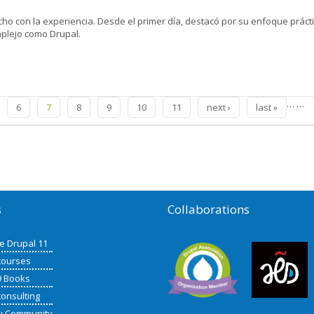
cho con la experiencia. Desde el primer día, destacó por su enfoque prácti
plejo como Drupal.
…
…
6
7
8
9
10
11
next ›
last »
s
Collaborations
de Drupal 11
courses
9 Books
consulting
u Community