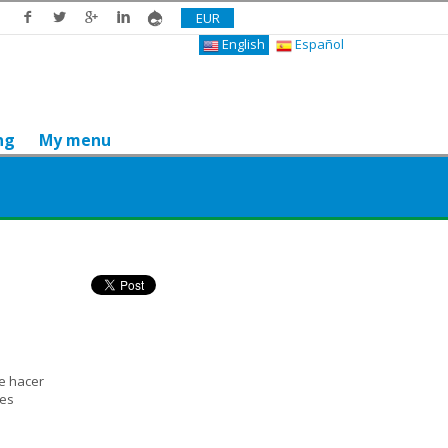
EUR
English
Español
ng
My menu
Do you like it? Share it
e hacer
 es