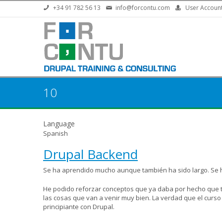
Skip to main content
+34 91 782 56 13
info@forcontu.com
User Accoun
10
Language
Spanish
Drupal Backend
Se ha aprendido mucho aunque también ha sido largo. Se ha
He podido reforzar conceptos que ya daba por hecho que 
las cosas que van a venir muy bien. La verdad que el curs
principiante con Drupal.