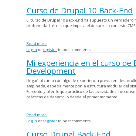
Curso de Drupal 10 Back-End
El curso de Drupal 10 Back-End ha supuesto un verdadero r
profundidad técnica que implica el desarrollo con este CMS
Read more
about Curso de Drupal 10 Back-End
Log in
or
register
to post comments
Mi experiencia en el curso de
Development
Llegué al curso con algo de experiencia previa en desarroll
empinada, especialmente por la estructura modular del sis
Forcontu y al enfoque práctico de las actividades, he cons
prácticas de desarrollo desde el primer momento.
Read more
about Mi experiencia en el curso de Experto en
Log in
or
register
to post comments
Curso Drupal Back-End