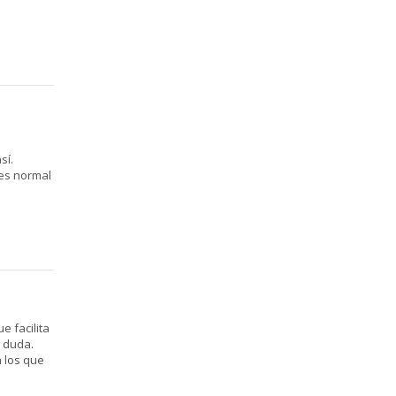
sí.
 es normal
e facilita
a duda.
 los que