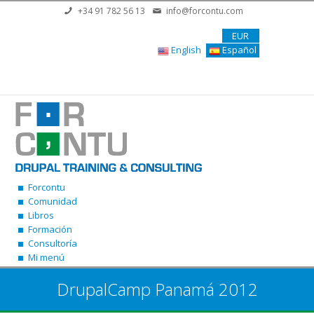
Pasar al contenido principal
+34 91 782 56 13
info@forcontu.com
EUR
English
Español
Forcontu
Comunidad
Libros
Formación
Consultoría
Mi menú
DrupalCamp Panamá 2012