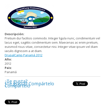
Descripción:
Pretium dui facilisis commodo. Integer ligula nunc, condimentum vel
lacus eget, sagittis condimentum sem. Maecenas ac enim pretium,
euismod risus vitae, consectetur nisi. Integer vitae ipsum vel diam
iaculis dignissim a at diam.
DrupalCamp Panamá 2012
Año:
2012
Pais:
Panamá
¿Te gusta?
¿Te gusta? Compártelo
Compártelo