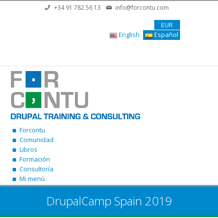
Pasar al contenido principal
+34 91 782 56 13
info@forcontu.com
EUR
English
Español
Forcontu
Comunidad
Libros
Formación
Consultoría
Mi menú
DrupalCamp Spain 2019