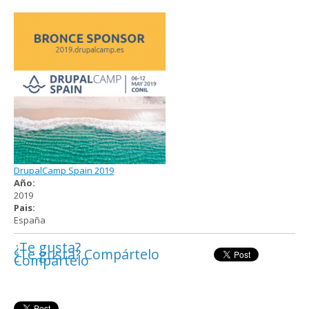
DrupalCamp Spain 2019
Año:
2019
Pais:
España
¿Te gusta?
¿Te gusta? Compártelo
Compártelo