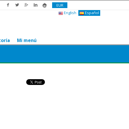
EUR
English
Español
toría
Mi menú
¿Te gusta? Compártelo