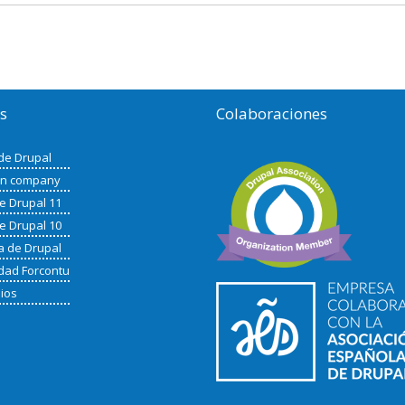
os
Colaboraciones
de Drupal
in company
de Drupal 11
de Drupal 10
a de Drupal
ad Forcontu
nios