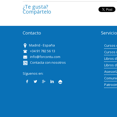
¿Te gusta?
Compártelo
Contacto
Servici
Madrid - España
Cursos 
+34 91 782 56 13
Cursos 
info@forcontu.com
Libros 
Contacta con nosotros
Libros 
Asesorí
Síguenos en:
Comunid
Patroci