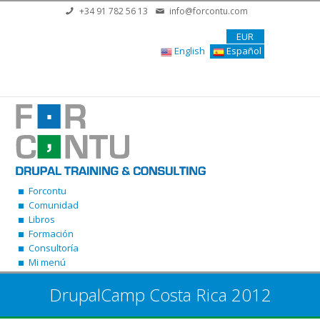
Pasar al contenido principal
+34 91 782 56 13
info@forcontu.com
EUR
English
Español
Forcontu
Comunidad
Libros
Formación
Consultoría
Mi menú
DrupalCamp Costa Rica 2012