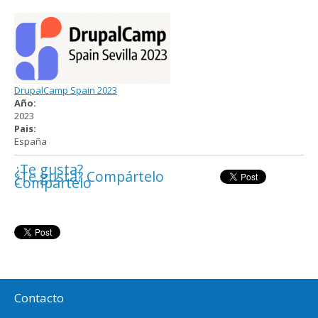
DrupalCamp Spain 2023
Año:
2023
Pais:
España
¿Te gusta?
¿Te gusta? Compártelo
Compártelo
Contacto