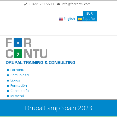
Pasar al contenido principal
+34 91 782 56 13
info@forcontu.com
EUR
English
Español
Forcontu
Comunidad
Libros
Formación
Consultoría
Mi menú
DrupalCamp Spain 2023