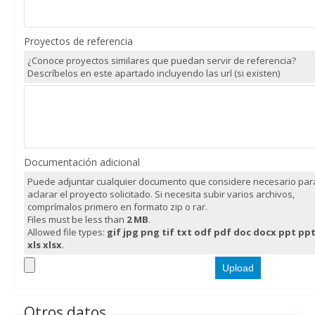
Proyectos de referencia
¿Conoce proyectos similares que puedan servir de referencia?
Descríbelos en este apartado incluyendo las url (si existen)
Documentación adicional
Puede adjuntar cualquier documento que considere necesario par
aclarar el proyecto solicitado. Si necesita subir varios archivos,
comprímalos primero en formato zip o rar.
Files must be less than
2 MB
.
Allowed file types:
gif jpg png tif txt odf pdf doc docx ppt pp
xls xlsx
.
Otros datos