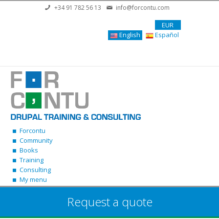
Skip to main content
+34 91 782 56 13
info@forcontu.com
EUR
English
Español
Forcontu
Community
Books
Training
Consulting
My menu
Request a quote