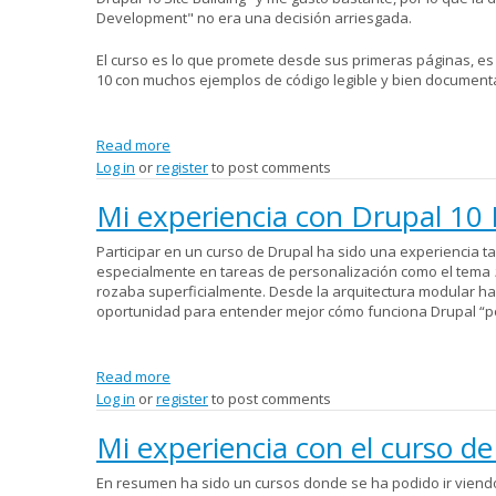
Development" no era una decisión arriesgada.
El curso es lo que promete desde sus primeras páginas, es
10 con muchos ejemplos de código legible y bien document
Read more
about El curso más completo en español
Log in
or
register
to post comments
Mi experiencia con Drupal 10
Participar en un curso de Drupal ha sido una experiencia t
especialmente en tareas de personalización como el tema
rozaba superficialmente. Desde la arquitectura modular ha
oportunidad para entender mejor cómo funciona Drupal “po
Read more
about Mi experiencia con Drupal 10 FrontEnd
Log in
or
register
to post comments
Mi experiencia con el curso d
En resumen ha sido un cursos donde se ha podido ir viend