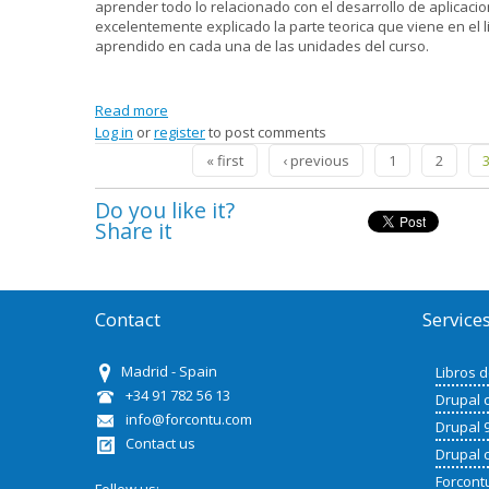
aprender todo lo relacionado con el desarrollo de aplicaci
excelentemente explicado la parte teorica que viene en el 
aprendido en cada una de las unidades del curso.
Read more
about Mi experiencia con el curso de drupal10 
Log in
or
register
to post comments
Pages
« first
‹ previous
1
2
Do you like it?
Share it
Contact
Service
Madrid - Spain
Libros 
+34 91 782 56 13
Drupal 
info@forcontu.com
Drupal 
Contact us
Drupal 
Forcont