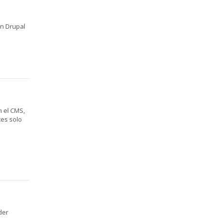
en Drupal
n el CMS,
tes solo
der