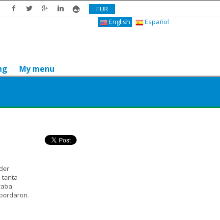
EUR
English
Español
ng
My menu
Do you like it? Share it
nder
 tanta
raba
abordaron.