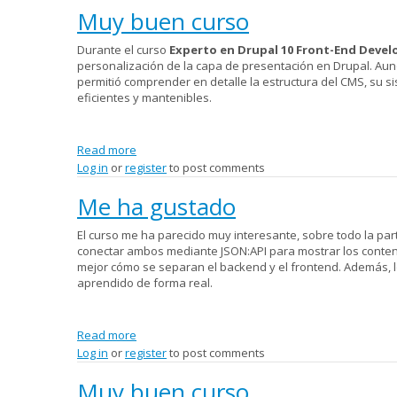
Muy buen curso
Durante el curso
Experto en Drupal 10 Front-End Deve
personalización de la capa de presentación en Drupal. Au
permitió comprender en detalle la estructura del CMS, su si
eficientes y mantenibles.
Read more
about Muy buen curso
Log in
or
register
to post comments
Me ha gustado
El curso me ha parecido muy interesante, sobre todo la pa
conectar ambos mediante JSON:API para mostrar los conteni
mejor cómo se separan el backend y el frontend. Además, l
aprendido de forma real.
Read more
about Me ha gustado
Log in
or
register
to post comments
Muy buen curso.