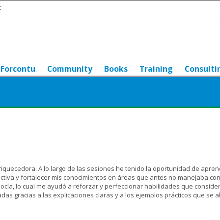
t
Forcontu
Community
Books
Training
Consulti
riquecedora. A lo largo de las sesiones he tenido la oportunidad de apre
tiva y fortalecer mis conocimientos en áreas que antes no manejaba con
cía, lo cual me ayudó a reforzar y perfeccionar habilidades que conside
as gracias a las explicaciones claras y a los ejemplos prácticos que se 