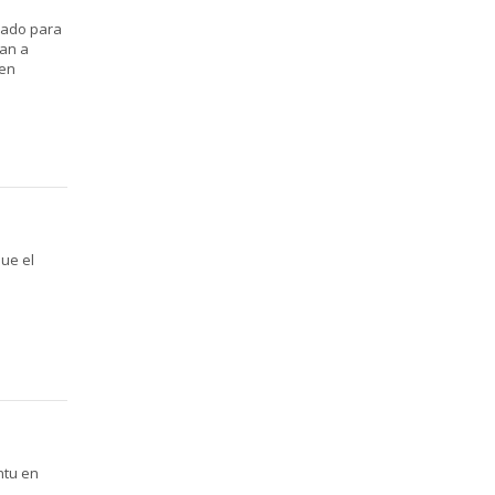
zado para
dan a
ien
que el
ntu en