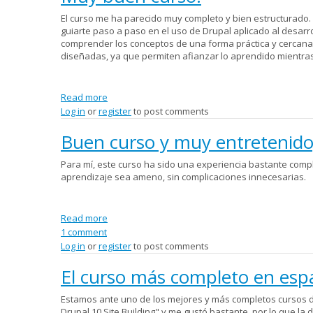
El curso me ha parecido muy completo y bien estructurado.
guiarte paso a paso en el uso de Drupal aplicado al desarro
comprender los conceptos de una forma práctica y cercana 
diseñadas, ya que permiten afianzar lo aprendido mientras
Read more
about Muy buen curso.
Log in
or
register
to post comments
Buen curso y muy entretenido
Para mí, este curso ha sido una experiencia bastante compl
aprendizaje sea ameno, sin complicaciones innecesarias.
Read more
about Buen curso y muy entretenido, el bot un
1 comment
Log in
or
register
to post comments
El curso más completo en esp
Estamos ante uno de los mejores y más completos cursos de
Drupal 10 Site Building" y me gustó bastante, por lo que la 