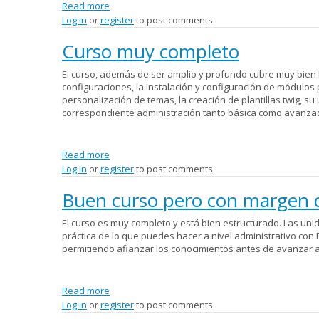
Read more
about Curso completo e instructivo
Log in
or
register
to post comments
Curso muy completo
El curso, además de ser amplio y profundo cubre muy bien 
configuraciones, la instalación y configuración de módulos
personalización de temas, la creación de plantillas twig, su 
correspondiente administración tanto básica como avanzad
Read more
about Curso muy completo
Log in
or
register
to post comments
Buen curso pero con margen 
El curso es muy completo y está bien estructurado. Las unid
práctica de lo que puedes hacer a nivel administrativo con 
permitiendo afianzar los conocimientos antes de avanzar a
Read more
about Buen curso pero con margen de mejora
Log in
or
register
to post comments