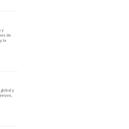
s y
ones de
y la
 global y
resivo,