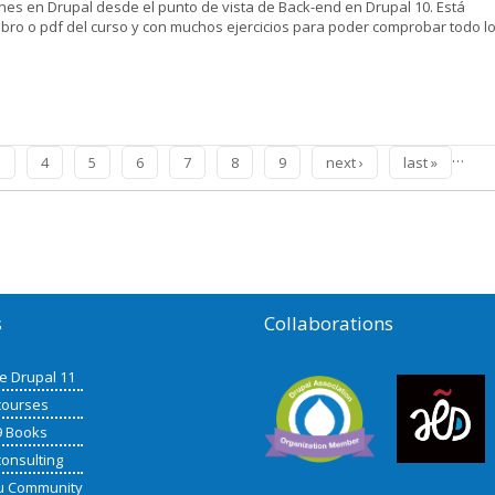
ones en Drupal desde el punto de vista de Back-end en Drupal 10. Está
libro o pdf del curso y con muchos ejercicios para poder comprobar todo l
back-end
…
3
4
5
6
7
8
9
next ›
last »
s
Collaborations
de Drupal 11
courses
9 Books
consulting
u Community