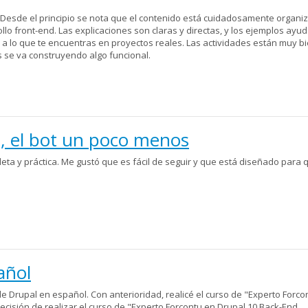
 Desde el principio se nota que el contenido está cuidadosamente organi
llo front-end. Las explicaciones son claras y directas, y los ejemplos ayu
a lo que te encuentras en proyectos reales. Las actividades están muy b
 se va construyendo algo funcional.
, el bot un poco menos
eta y práctica. Me gustó que es fácil de seguir y que está diseñado para 
 poco menos
añol
 Drupal en español. Con anterioridad, realicé el curso de "Experto Forco
decisión de realizar el curso de "Experto Forcontu en Drupal 10 Back-End