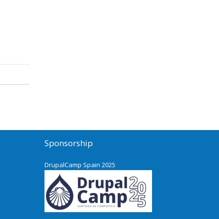
o
Sponsorship
DrupalCamp Spain 2025