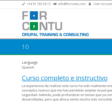
Skip to main content
+34 91 782 56 13
info@forcontu.com
User Accoun
10
Language
Spanish
Curso completo e instructivo
La experiencia de realizar este curso ha sido realmente en
conceptos nuevos que me han permitido ampliar mi perspec
seguridad. Además, pude profundizar en temas que ya cono
desarrolladas, pero que ahora siento mucho más consolidad