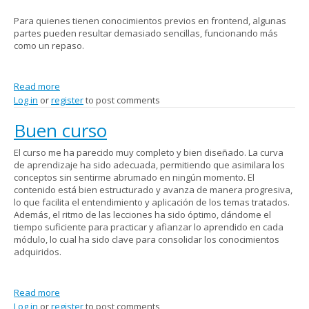
Para quienes tienen conocimientos previos en frontend, algunas
partes pueden resultar demasiado sencillas, funcionando más
como un repaso.
Read more
about Experiencia Front-End
Log in
or
register
to post comments
Buen curso
El curso me ha parecido muy completo y bien diseñado. La curva
de aprendizaje ha sido adecuada, permitiendo que asimilara los
conceptos sin sentirme abrumado en ningún momento. El
contenido está bien estructurado y avanza de manera progresiva,
lo que facilita el entendimiento y aplicación de los temas tratados.
Además, el ritmo de las lecciones ha sido óptimo, dándome el
tiempo suficiente para practicar y afianzar lo aprendido en cada
módulo, lo cual ha sido clave para consolidar los conocimientos
adquiridos.
Read more
about Buen curso
Log in
or
register
to post comments