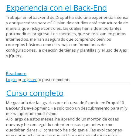
Experiencia con el Back-End
Trabajar en el backend de Drupal ha sido una experiencia intensa
y enriquecedora para mí. El plan de estudios está estructurado de
manera que incluye controles, los cuales han sido importantes
para medir mi progreso. Los controles, que se realizan en puntos
intermedios, me han asegurado que comprendo bien los
conceptos básicos como el trabajo con formularios de
configuraciones, la creación de temas y plantillas, y el uso de Ajax
y jQuery.
Read more
about Experiencia con el Back-End
Log in
or
register
to post comments
Curso completo
Me gustaría dar las gracias por el curso de Experto en Drupal 10
Back-End Development. Ha sido todo un descubrimiento para mí y
me ha aportado muchísimo.
A lo largo de estos meses, he aprendido un montón de cosas
nuevas y he conseguido entender cosas que antes no me
quedaban claras. El contenido ha sido genial, las explicaciones
muy claras, y la forma en que está organizado el curso me ha