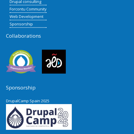
Drupal consulting
Forcontu Community
Web Development
Sponsorship
Collaborations
Sponsorship
DrupalCamp Spain 2025
Pacific Northwest Drupal Summit
2024