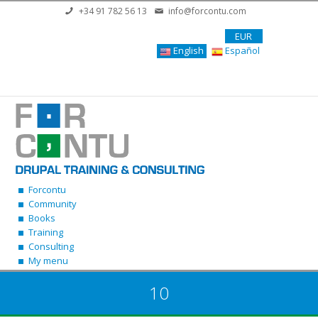
Skip to main content
+34 91 782 56 13
info@forcontu.com
EUR
English
Español
Forcontu
Community
Books
Training
Consulting
My menu
10