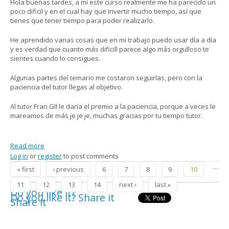
Hola buenas tardes, a mi este curso realmente me ha parecido un
poco dificil y en el cual hay que invertir mucho tiempo, así que
tienes que tener tiempo para poder realizarlo.
He aprendido varias cosas que en mi trabajo puedo usar día a día
y es verdad que cuanto más dificill parece algo más orgulloso te
sientes cuando lo consigues.
Algunas partes del temario me costaron seguirlas, pero con la
paciencia del tutor llegas al objetivo.
Al tutor Fran GIl le daría el premio a la paciencia, porque a veces le
mareamos de más je je je, muchas gracias por tu tiempo tutor.
Read more
about Curso completo
Log in
or
register
to post comments
Pages
…
« first
‹ previous
6
7
8
9
10
11
12
13
14
next ›
last »
Do you like it?
Do you like it? Share it
Share it