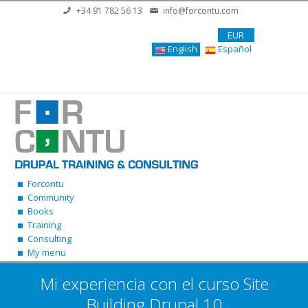
Skip to main content
+34 91 782 56 13
info@forcontu.com
EUR
English
Español
Forcontu
Community
Books
Training
Consulting
My menu
Mi experiencia con el curso Site
Building Drupal 10