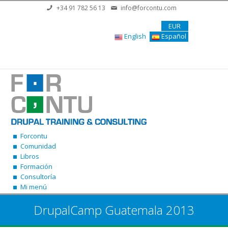
Pasar al contenido principal
+34 91 782 56 13
info@forcontu.com
EUR
English
Español
Forcontu
Comunidad
Libros
Formación
Consultoría
Mi menú
DrupalCamp Guatemala 2013