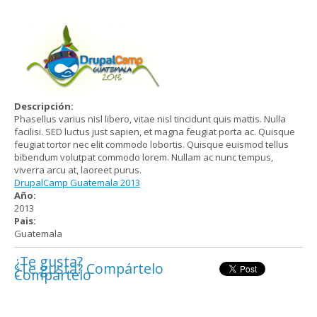
Descripción:
Phasellus varius nisl libero, vitae nisl tincidunt quis mattis. Nulla
facilisi. SED luctus just sapien, et magna feugiat porta ac. Quisque
feugiat tortor nec elit commodo lobortis. Quisque euismod tellus
bibendum volutpat commodo lorem. Nullam ac nunc tempus,
viverra arcu at, laoreet purus.
DrupalCamp Guatemala 2013
Año:
2013
Pais:
Guatemala
¿Te gusta?
¿Te gusta? Compártelo
Compártelo