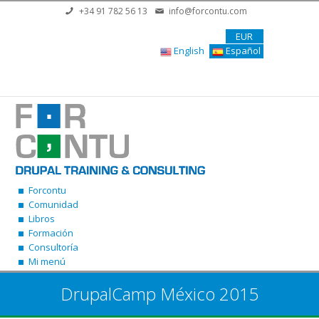
Pasar al contenido principal
+34 91 782 56 13
info@forcontu.com
EUR
English
Español
Forcontu
Comunidad
Libros
Formación
Consultoría
Mi menú
DrupalCamp México 2015