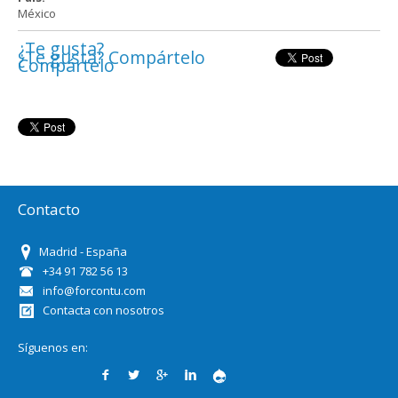
México
¿Te gusta?
¿Te gusta? Compártelo
Compártelo
Contacto
Madrid - España
+34 91 782 56 13
info@forcontu.com
Contacta con nosotros
Síguenos en: