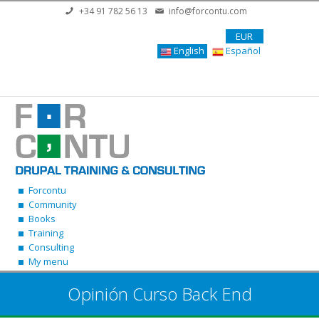
Skip to main content
+34 91 782 56 13
info@forcontu.com
EUR
English
Español
Forcontu
Community
Books
Training
Consulting
My menu
Opinión Curso Back End