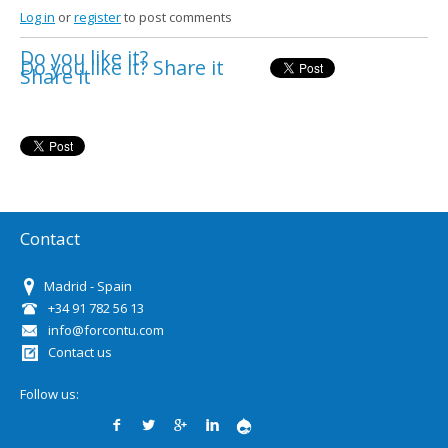
Log in
or
register
to post comments
Do you like it?
Do you like it? Share it
Share it
Contact
Madrid - Spain
+34 91 782 56 13
info@forcontu.com
Contact us
Follow us: