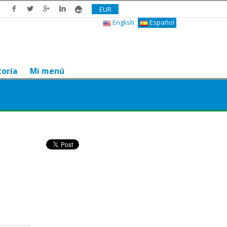
EUR
English
Español
toría
Mi menú
¿Te gusta? Compártelo