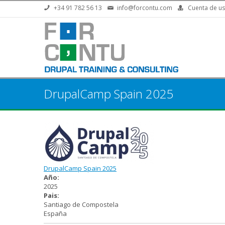
Pasar al contenido principal
+34 91 782 56 13
info@forcontu.com
Cuenta de us
DrupalCamp Spain 2025
DrupalCamp Spain 2025
Año:
2025
Pais:
Santiago de Compostela
España