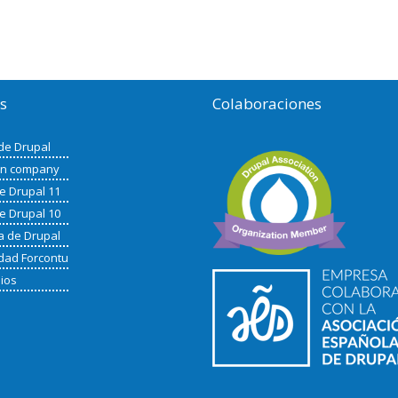
os
Colaboraciones
de Drupal
in company
de Drupal 11
de Drupal 10
a de Drupal
ad Forcontu
nios