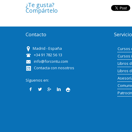
¿Te gusta?
Compártelo
Contacto
Servici
Madrid - España
Cursos 
+34 91 782 56 13
Cursos 
info@forcontu.com
Libros 
Contacta con nosotros
Libros 
Asesorí
Síguenos en:
Comunid
Patroci