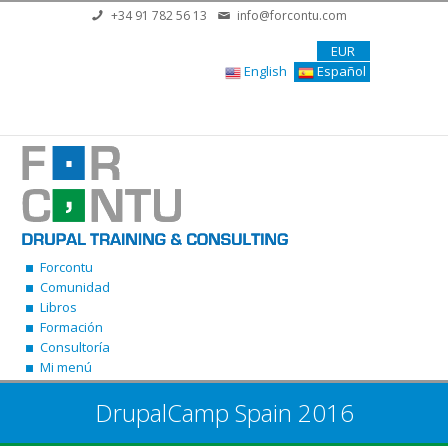
Pasar al contenido principal
+34 91 782 56 13
info@forcontu.com
EUR
English
Español
Forcontu
Comunidad
Libros
Formación
Consultoría
Mi menú
DrupalCamp Spain 2016