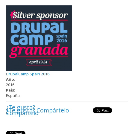
DrupalCamp Spain 2016
Año:
2016
Pais:
España
¿Te gusta?
¿Te gusta? Compártelo
Compártelo