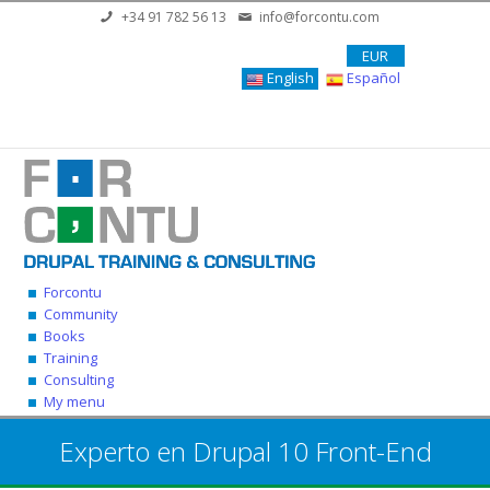
Skip to main content
+34 91 782 56 13
info@forcontu.com
EUR
English
Español
Forcontu
Community
Books
Training
Consulting
My menu
Experto en Drupal 10 Front-End