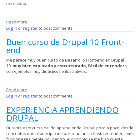
necesidad.
Read more
about Buen curso para iniciarse en FRONT
Log in
or
register
to post comments
Buen curso de Drupal 10 Front-
end
Me parece muy buen curso de Desarrollo Front-end en Drupal
10,
muy bien explicado y estructurado
,
fácil de entender
y
con ejemplos muy didácticos e ilustrativos.
Read more
about Buen curso de Drupal 10 Front-end
Log in
or
register
to post comments
EXPERIENCIA APRENDIENDO
DRUPAL
Durante este curso he ido aprendiendo Drupal poco a poco, desde
conceptos que al principio me parecían un lío hasta entender cómo
funciona realmente por dentro. Al principio se me hizo cuesta