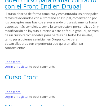
con el Front-End en Drupal
El curso aborda de forma completa y estructurada los principales
temas relacionados con el frontend en Drupal, comenzando por
los conceptos más básicos y avanzando progresivamente hacia
aspectos más complejos, como la construcción, personalización y
modificación de layouts. Gracias a este enfoque gradual, se trata
de un curso recomendable para perfiles de todos los niveles,
tanto para quienes se inician en Drupal como para
desarrolladores con experiencia que quieran afianzar
conocimientos.
Read more
about Buen curso para tomar contacto con el Front-End en
Log in
or
register
Drupal
to post comments
Curso Front
Read more
about Curso Front
Log in
or
register
to post comments