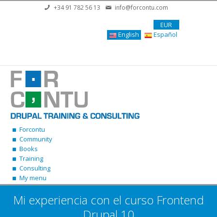
Skip to main content
+34 91 782 56 13
info@forcontu.com
EUR
English
Español
Forcontu
Community
Books
Training
Consulting
My menu
Mi experiencia con el curso Frontend
Drupal 10