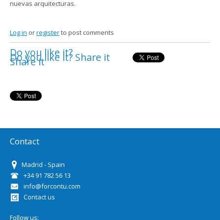
nuevas arquitecturas.
Log in
or
register
to post comments
Do you like it?
Do you like it? Share it
Share it
Contact
Madrid - Spain
+34 91 782 56 13
info@forcontu.com
Contact us
Follow us: