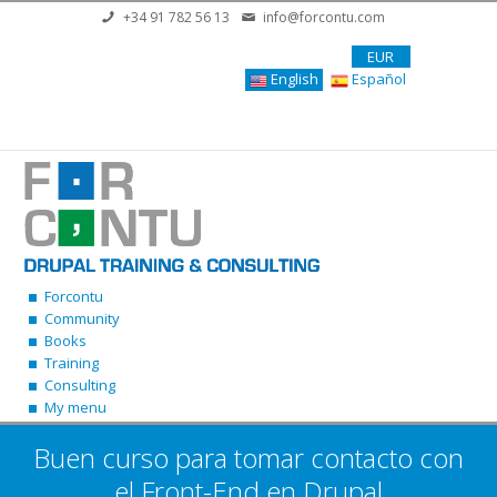
Skip to main content
+34 91 782 56 13
info@forcontu.com
EUR
English
Español
Forcontu
Community
Books
Training
Consulting
My menu
Buen curso para tomar contacto con
el Front-End en Drupal