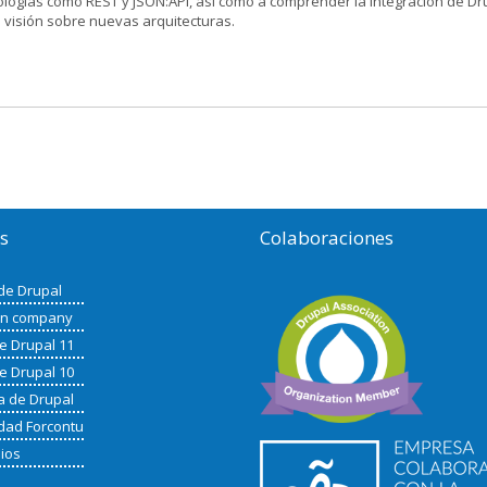
logías como REST y JSON:API, así como a comprender la integración de Dr
 visión sobre nuevas arquitecturas.
os
Colaboraciones
de Drupal
in company
de Drupal 11
de Drupal 10
a de Drupal
ad Forcontu
nios