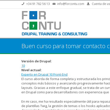
Pasar al contenido principal
+34 91 782 56 13
info@forcontu.com
Cuenta de us
Buen curso para tomar contacto c
Versión de Drupal:
10
Nivel actual:
Experto en Drupal 10 Front-End
El curso aborda de forma completa y estructurada los prin
conceptos más básicos y avanzando progresivamente hacia 
layouts. Gracias a este enfoque gradual, se trata de un cur
en Drupal como para desarrolladores con experiencia que 
En mi caso, me ha resultado especialmente útil para repasa
de plantillas Twig, la gestión de temas o los hooks aplica