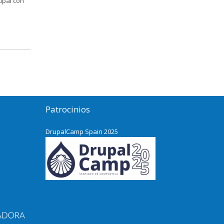
upal con
Patrocinios
DrupalCamp Spain 2025