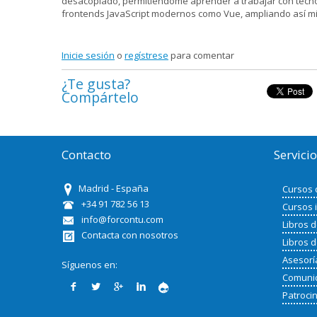
desacoplado, permitiéndome aprender a trabajar con tecno
frontends JavaScript modernos como Vue, ampliando así mi
Inicie sesión
o
regístrese
para comentar
¿Te gusta?
Compártelo
Contacto
Servici
Madrid - España
Cursos 
+34 91 782 56 13
Cursos 
info@forcontu.com
Libros 
Contacta con nosotros
Libros 
Asesorí
Síguenos en:
Comunid
Patroci