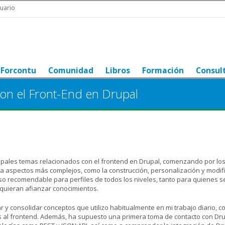
uario
Forcontu
Comunidad
Libros
Formación
Consul
on el Front-End en Drupal
cipales temas relacionados con el frontend en Drupal, comenzando por lo
aspectos más complejos, como la construcción, personalización y modif
so recomendable para perfiles de todos los niveles, tanto para quienes se
quieran afianzar conocimientos.
r y consolidar conceptos que utilizo habitualmente en mi trabajo diario, c
dos al frontend. Además, ha supuesto una primera toma de contacto con Dr