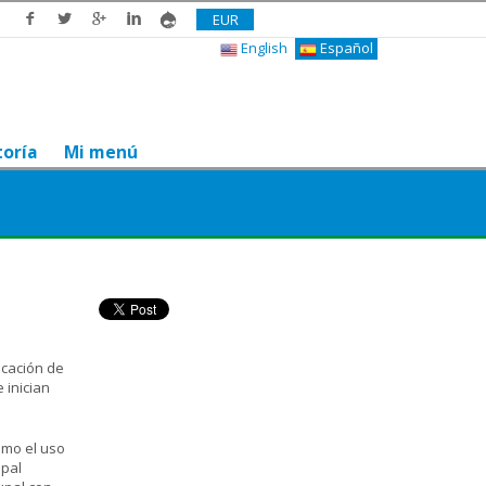
EUR
English
Español
toría
Mi menú
¿Te gusta? Compártelo
s
icación de
 inician
omo el uso
upal