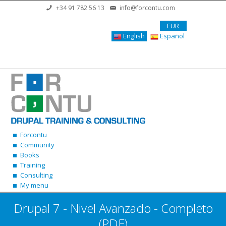
Skip to main content
+34 91 782 56 13
info@forcontu.com
EUR
English
Español
Forcontu
Community
Books
Training
Consulting
My menu
Drupal 7 - Nivel Avanzado - Completo
(PDF)