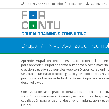
Pasar al contenido principal
+34 91 782 56 13
info@forcontu.com
Cuenta de us
Drupal 7 - Nivel Avanzado - Compl
Aprende Drupal con Forcontu es una colección de libros en
para aprender Drupal de forma autónoma o como material 
creación y gestión de portales web con Drupal (curso online
Se trata de un curso práctico, guiado y dividido en tres nive
por lo que podrás iniciarte fácilmente en Drupal sin conoc
desarrollo web.
Con ayuda de casos prácticos detallados paso a paso, acti
solución, y numerosas imágenes y explicaciones de apoyo,
cualificación para el diseño, desarrollo, implantación y ges
Drupal.