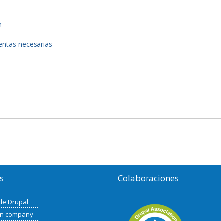
n
entas necesarias
os
Colaboraciones
de Drupal
in company