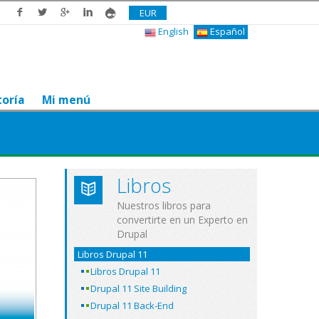
EUR
English
Español
toría
Mi menú
Libros
Nuestros libros para
convertirte en un Experto en
Drupal
Libros Drupal 11
Libros Drupal 11
Drupal 11 Site Building
Drupal 11 Back-End