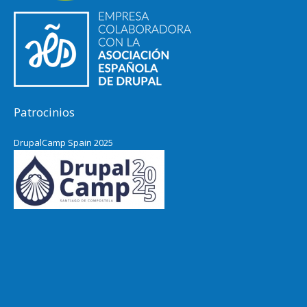
Patrocinios
DrupalCamp Spain 2025
Pacific Northwest Drupal Summit
2024