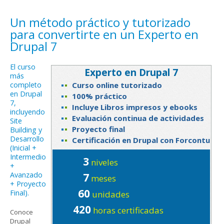
Un método práctico y tutorizado
para convertirte en un Experto en
Drupal 7
El curso
Experto en Drupal 7
más
completo
Curso online tutorizado
en Drupal
100% práctico
7,
Incluye Libros impresos y ebooks
incluyendo
Evaluación continua de actividades
Site
Proyecto final
Building y
Desarrollo
Certificación en Drupal con Forcontu
(Inicial +
Intermedio
3
niveles
+
Avanzado
7
meses
+ Proyecto
60
Final).
unidades
420
horas certificadas
Conoce
Drupal