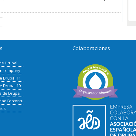
os
Colaboraciones
de Drupal
in company
de Drupal 11
de Drupal 10
a de Drupal
ad Forcontu
nios