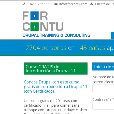
Pasar al contenido principal
+34 91 782 56 13
info@forcontu.com
Cuenta de us
12704 personas
en
143 países
ap
Curso GRATIS de
Inicio de 
Introducción a Drupal 11
Nombre de u
Conoce Drupal con este curso
correo elect
gratis de Introducción a Drupal 11
(con Certificado).
Contraseña
Un curso gratis de 20 horas con
certificado final, para comenzar a
trabajar con Drupal 11. Incluye el libro