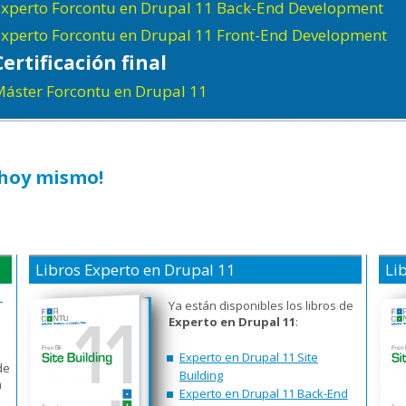
xperto Forcontu en Drupal 11 Back-End Development
xperto Forcontu en Drupal 11 Front-End Development
Certificación final
áster Forcontu en Drupal 11
 hoy mismo!
Libros Experto en Drupal 11
Li
-
Ya están disponibles los libros de
Experto en Drupal 11
:
Experto en Drupal 11 Site
de
Building
a
Experto en Drupal 11 Back-End