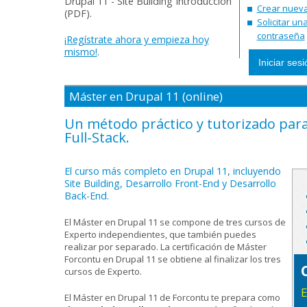
Drupal 11 - Site Building Introducción
Crear nuev
(PDF).
Solicitar u
contraseña
¡Regístrate ahora y empieza hoy
mismo!
.
Máster en Drupal 11 (online)
Un método práctico y tutorizado para
Full-Stack.
El curso más completo en Drupal 11, incluyendo
Site Building, Desarrollo Front-End y Desarrollo
Back-End.
El Máster en Drupal 11 se compone de tres cursos de
Experto independientes, que también puedes
realizar por separado. La certificación de Máster
Forcontu en Drupal 11 se obtiene al finalizar los tres
cursos de Experto.
E
El Máster en Drupal 11 de Forcontu te prepara como