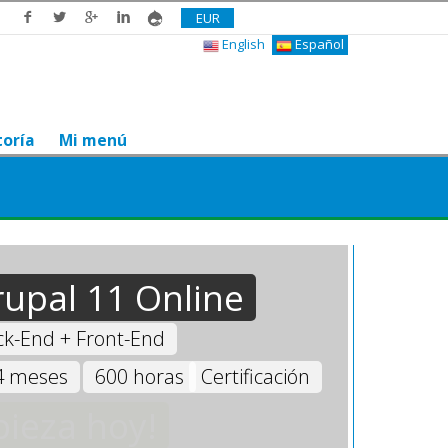
EUR
English
Español
toría
Mi menú
upal 11 Online
ack-End + Front-End
4 meses
600 horas
Certificación
ieza hoy!