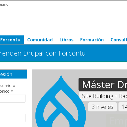
uario
Forcontu
Comunidad
Libros
Formación
Consul
renden Drupal con Forcontu
sesión
Máster Dr
suario o
rónico
*
Site Building + B
3 niveles
1
*
Emp