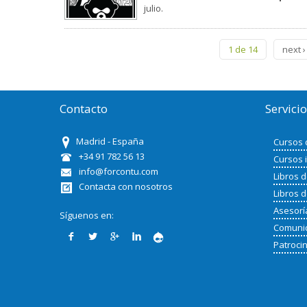
julio.
1 de 14
next ›
Contacto
Servici
Madrid - España
Cursos 
+34 91 782 56 13
Cursos 
info@forcontu.com
Libros 
Contacta con nosotros
Libros 
Asesorí
Síguenos en:
Comunid
Patroci