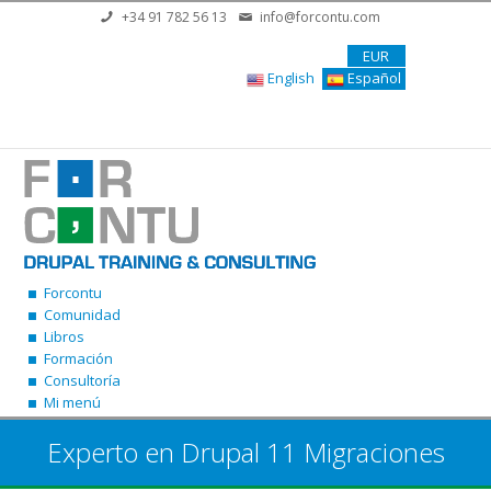
Pasar al contenido principal
+34 91 782 56 13
info@forcontu.com
EUR
English
Español
Forcontu
Comunidad
Libros
Formación
Consultoría
Mi menú
Experto en Drupal 11 Migraciones