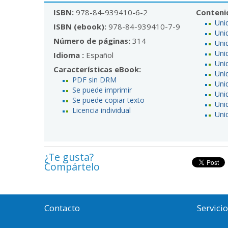
ISBN:
978-84-939410-6-2
Conteni
Uni
ISBN (ebook):
978-84-939410-7-9
Uni
Número de páginas:
314
Uni
Uni
Idioma :
Español
Uni
Características eBook:
Uni
PDF sin DRM
Uni
Se puede imprimir
Uni
Se puede copiar texto
Uni
Licencia individual
Uni
¿Te gusta?
Compártelo
Contacto
Servici