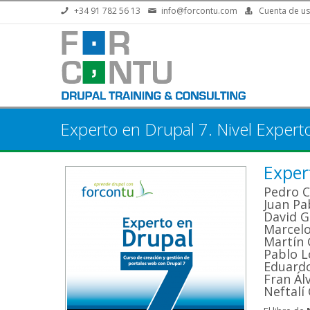
Pasar al contenido principal
+34 91 782 56 13
info@forcontu.com
Cuenta de us
Experto en Drupal 7. Nivel Experto
Expert
Pedro 
Juan Pa
David G
Marcelo
Martín 
Pablo L
Eduardo
Fran Ál
Neftalí