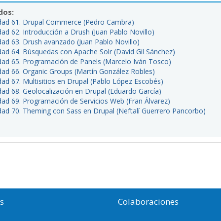
dos:
dad 61. Drupal Commerce (Pedro Cambra)
dad 62. Introducción a Drush (Juan Pablo Novillo)
dad 63. Drush avanzado (Juan Pablo Novillo)
dad 64. Búsquedas con Apache Solr (David Gil Sánchez)
dad 65. Programación de Panels (Marcelo Iván Tosco)
dad 66. Organic Groups (Martín González Robles)
dad 67. Multisitios en Drupal (Pablo López Escobés)
dad 68. Geolocalización en Drupal (Eduardo García)
dad 69. Programación de Servicios Web (Fran Álvarez)
dad 70. Theming con Sass en Drupal (Neftalí Guerrero Pancorbo)
os
Colaboraciones