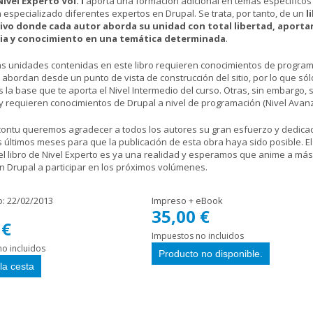
Nivel Experto Vol. I
aporta una formación adicional en temas específicos 
 especializado diferentes expertos en Drupal. Se trata, por tanto, de un
l
ivo donde cada autor aborda su unidad con total libertad, aporta
ia y conocimiento en una temática determinada
.
as unidades contenidas en este libro requieren conocimientos de program
abordan desde un punto de vista de construcción del sitio, por lo que sól
 la base que te aporta el Nivel Intermedio del curso. Otras, sin embargo,
y requieren conocimientos de Drupal a nivel de programación (Nivel Avan
ontu queremos agradecer a todos los autores su gran esfuerzo y dedica
 últimos meses para que la publicación de esta obra haya sido posible. El
l libro de Nivel Experto es ya una realidad y esperamos que anime a más
n Drupal a participar en los próximos volúmenes.
o:
22/02/2013
Impreso + eBook
35,00 €
 €
Impuestos no incluidos
o incluidos