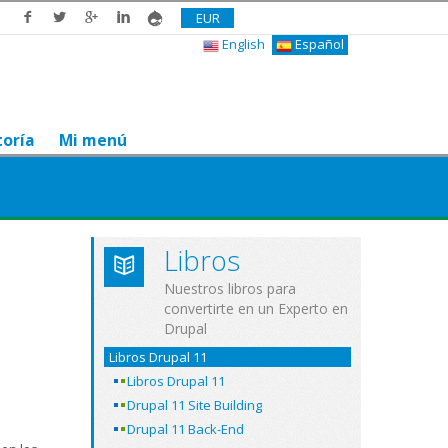
EUR
English
Español
toría
Mi menú
Libros
Nuestros libros para
convertirte en un Experto en
Drupal
Libros Drupal 11
Libros Drupal 11
Drupal 11 Site Building
Drupal 11 Back-End