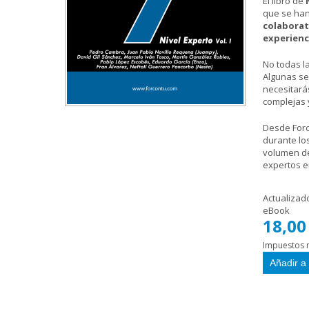
El libro de
que se han
colaborat
experienc
No todas l
Algunas se 
necesitarás
complejas 
Desde Forc
durante los
volumen de
expertos e
Actualizad
eBook
18,00
Impuestos n