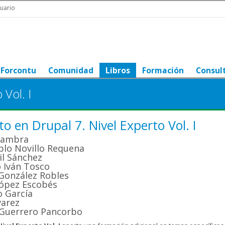
uario
Forcontu
Comunidad
Libros
Formación
Consul
 Vol. I
o en Drupal 7. Nivel Experto Vol. I
Cambra
blo Novillo Requena
il Sánchez
 Iván Tosco
González Robles
ópez Escobés
 García
varez
 Guerrero Pancorbo