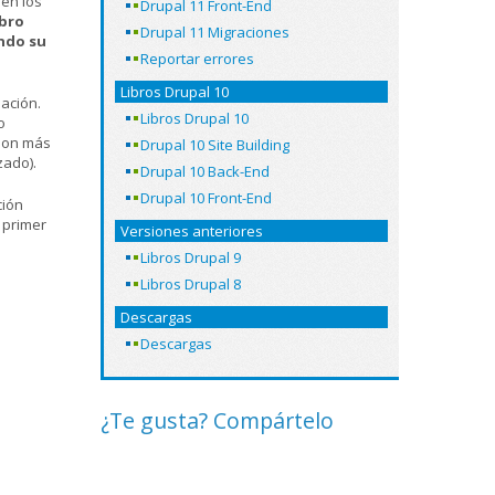
en los
Drupal 11 Front-End
ibro
Drupal 11 Migraciones
ndo su
Reportar errores
Libros Drupal 10
ación.
Libros Drupal 10
o
 son más
Drupal 10 Site Building
zado).
Drupal 10 Back-End
Drupal 10 Front-End
ción
 primer
Versiones anteriores
Libros Drupal 9
Libros Drupal 8
Descargas
Descargas
¿Te gusta? Compártelo