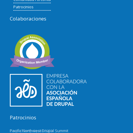
Patrocinios
Colaboraciones
Patrocinios
DrupalCamp Spain 2025
Pacific Northwest Drupal Summit