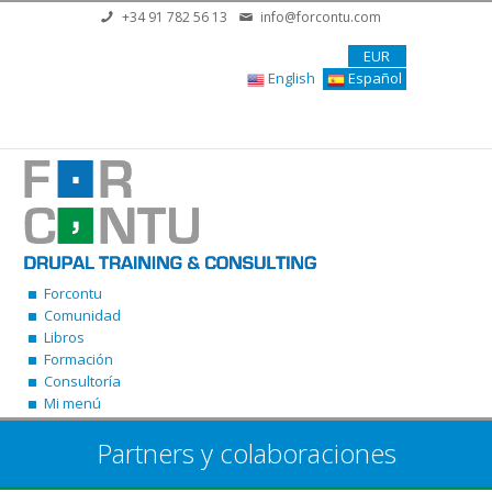
Pasar al contenido principal
+34 91 782 56 13
info@forcontu.com
EUR
English
Español
Forcontu
Comunidad
Libros
Formación
Consultoría
Mi menú
Partners y colaboraciones