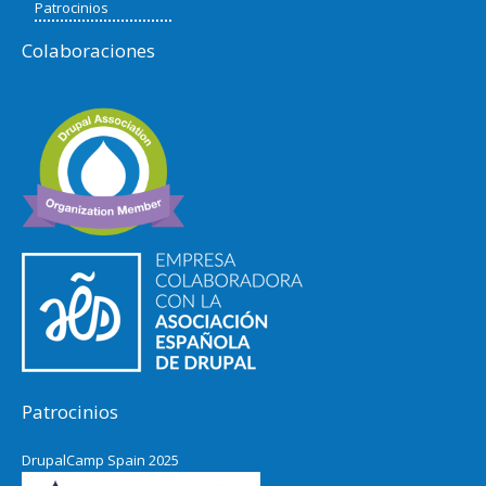
Patrocinios
Colaboraciones
Patrocinios
DrupalCamp Spain 2025
Pacific Northwest Drupal Summit
2024