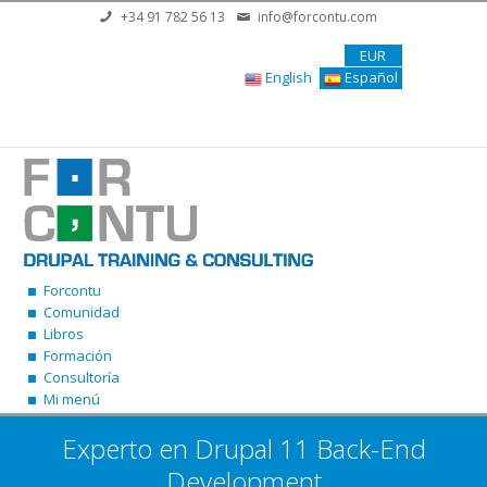
Pasar al contenido principal
+34 91 782 56 13
info@forcontu.com
EUR
English
Español
Forcontu
Comunidad
Libros
Formación
Consultoría
Mi menú
Experto en Drupal 11 Back-End
Development