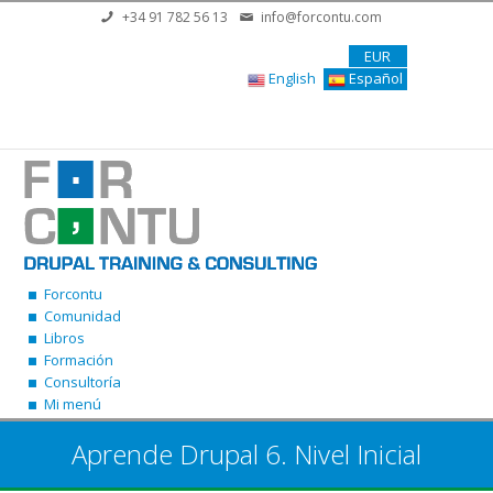
Pasar al contenido principal
+34 91 782 56 13
info@forcontu.com
EUR
English
Español
Forcontu
Comunidad
Libros
Formación
Consultoría
Mi menú
Aprende Drupal 6. Nivel Inicial