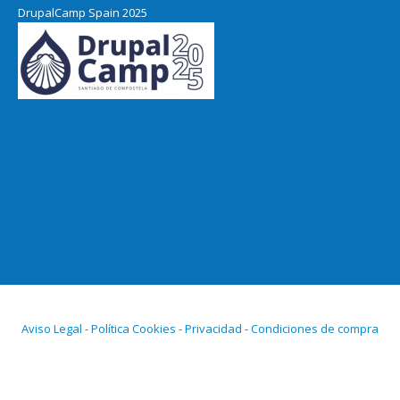
DrupalCamp Spain 2025
Pacific Northwest Drupal Summit
2024
Aviso Legal - Política Cookies - Privacidad - Condiciones de compra