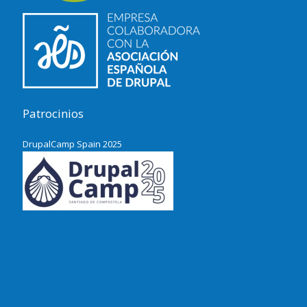
Patrocinios
DrupalCamp Spain 2025
Pacific Northwest Drupal Summit
2024