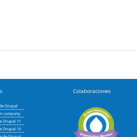
os
Colaboraciones
de Drupal
in company
de Drupal 11
de Drupal 10
a de Drupal