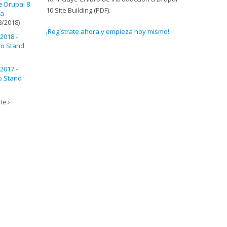
 Drupal 8
10 Site Building (PDF).
la
8/2018)
¡Regístrate ahora y empieza hoy mismo!
.
2018 -
tro Stand
2017 -
ro Stand
te ›