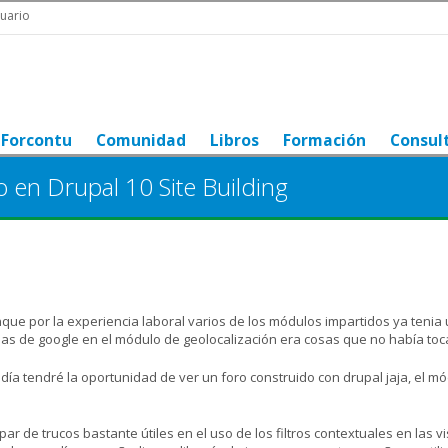
uario
Forcontu
Comunidad
Libros
Formación
Consul
o en Drupal 10 Site Building
ue por la experiencia laboral varios de los módulos impartidos ya tenia
pas de google en el módulo de geolocalización era cosas que no había toc
 día tendré la oportunidad de ver un foro construido con drupal jaja, el m
de trucos bastante útiles en el uso de los filtros contextuales en las vis