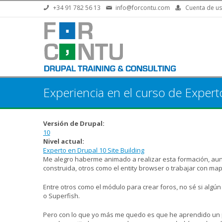
Pasar al contenido principal
+34 91 782 56 13
info@forcontu.com
Cuenta de us
Experiencia en el curso de Expert
Versión de Drupal:
10
Nivel actual:
Experto en Drupal 10 Site Building
Me alegro haberme animado a realizar esta formación, aunq
construida, otros como el entity browser o trabajar con ma
Entre otros como el módulo para crear foros, no sé si algún
o Superfish.
Pero con lo que yo más me quedo es que he aprendido un par 