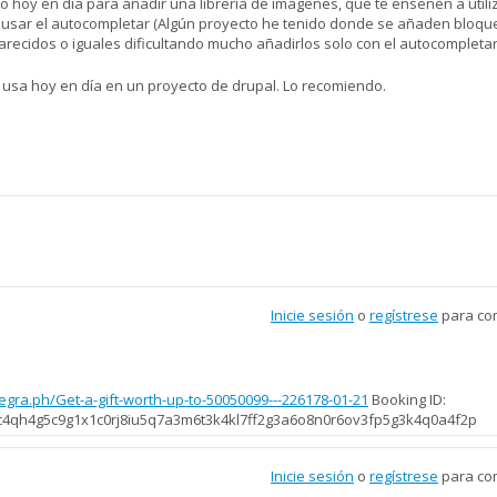
 hoy en día para añadir una librería de imagenes, que te enseñen a utili
de usar el autocompletar (Algún proyecto he tenido donde se añaden bloqu
recidos o iguales dificultando mucho añadirlos solo con el autocompletar
 usa hoy en día en un proyecto de drupal. Lo recomiendo.
Inicie sesión
o
regístrese
para co
legra.ph/Get-a-gift-worth-up-to-50050099---226178-01-21
Booking ID:
4qh4g5c9g1x1c0rj8iu5q7a3m6t3k4kl7ff2g3a6o8n0r6ov3fp5g3k4q0a4f2p
Inicie sesión
o
regístrese
para co