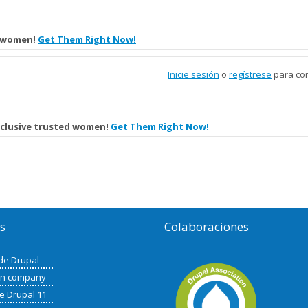
d women!
Get Them Right Now!
Inicie sesión
o
regístrese
para co
xclusive trusted women!
Get Them Right Now!
os
Colaboraciones
de Drupal
in company
de Drupal 11