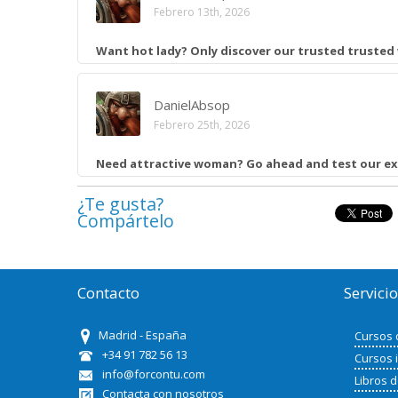
Febrero 13th, 2026
Want hot lady?
Only discover our trusted truste
DanielAbsop
Febrero 25th, 2026
Need attractive woman?
Go ahead and test our e
¿Te gusta?
Compártelo
Contacto
Servici
Madrid - España
Cursos 
+34 91 782 56 13
Cursos 
info@forcontu.com
Libros 
Contacta con nosotros