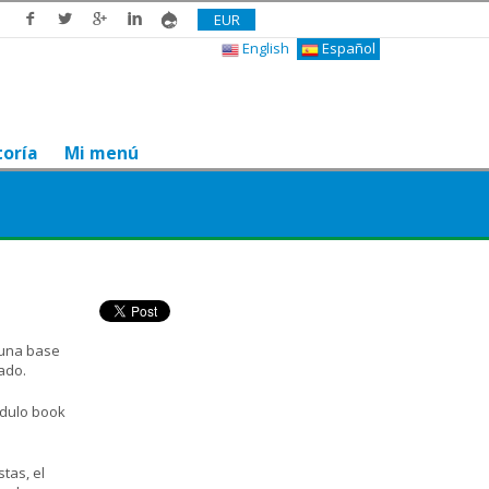
EUR
English
Español
toría
Mi menú
¿Te gusta? Compártelo
 una base
ado.
ódulo book
tas, el