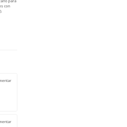
zarlo para
es con
).
mentar
mentar