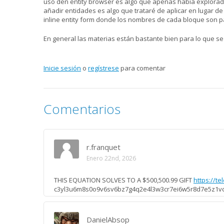
uso den entity browser es algo que apenas había explorado
añadir entidades es algo que trataré de aplicar en lugar 
inline entity form donde los nombres de cada bloque son pa
En general las materias están bastante bien para lo que se
Inicie sesión
o
regístrese
para comentar
Comentarios
r.franquet
Enero 22nd, 2026
THIS EQUATION SOLVES TO A $500,500.99 GIFT
https://te
c3yl3u6m8s0o9v6sv6bz7g4q2e4l3w3cr7ei6w5r8d7e5z1vc
DanielAbsop