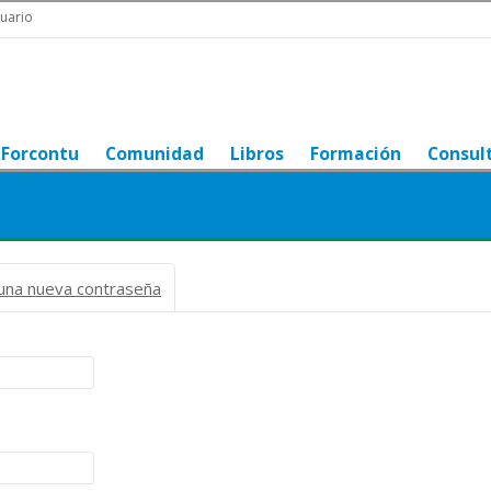
uario
Forcontu
Comunidad
Libros
Formación
Consul
)
r una nueva contraseña