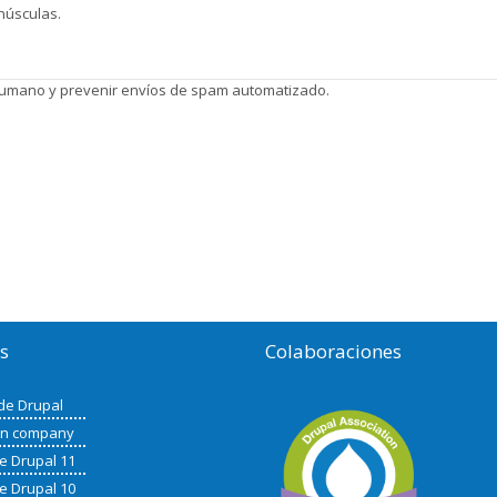
núsculas.
 humano y prevenir envíos de spam automatizado.
os
Colaboraciones
de Drupal
in company
de Drupal 11
de Drupal 10