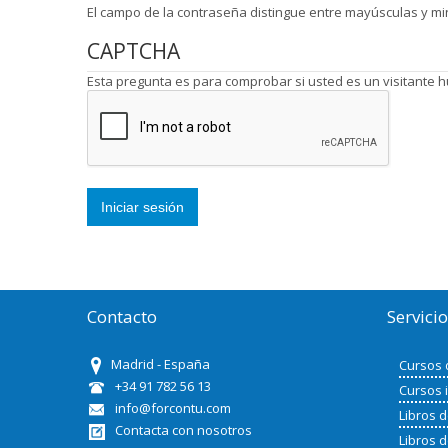
El campo de la contraseña distingue entre mayúsculas y mi
CAPTCHA
Esta pregunta es para comprobar si usted es un visitante
Contacto
Servici
Madrid - España
Cursos 
+34 91 782 56 13
Cursos 
info@forcontu.com
Libros 
Contacta con nosotros
Libros 