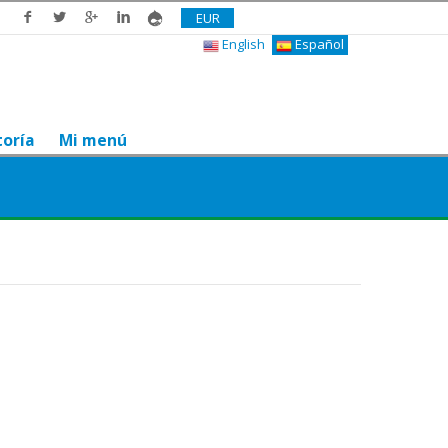
EUR
English
Español
toría
Mi menú