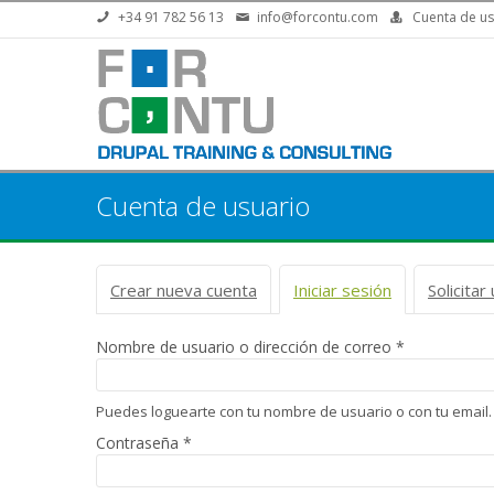
Pasar al contenido principal
+34 91 782 56 13
info@forcontu.com
Cuenta de us
Cuenta de usuario
Solapas principales
Crear nueva cuenta
Iniciar sesión
(solapa activa
Solicita
Nombre de usuario o dirección de correo
*
Puedes loguearte con tu nombre de usuario o con tu email.
Contraseña
*