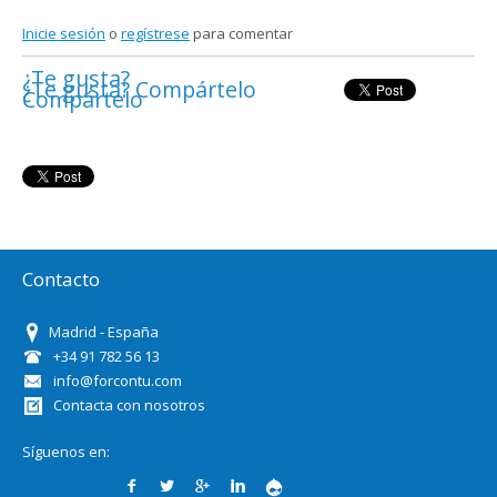
Inicie sesión
o
regístrese
para comentar
¿Te gusta?
¿Te gusta? Compártelo
Compártelo
Contacto
Madrid - España
+34 91 782 56 13
info@forcontu.com
Contacta con nosotros
Síguenos en: