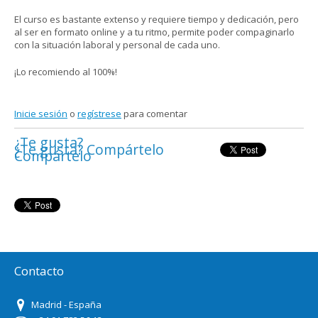
El curso es bastante extenso y requiere tiempo y dedicación, pero
al ser en formato online y a tu ritmo, permite poder compaginarlo
con la situación laboral y personal de cada uno.
¡Lo recomiendo al 100%!
Inicie sesión
o
regístrese
para comentar
¿Te gusta?
¿Te gusta? Compártelo
Compártelo
Contacto
Madrid - España