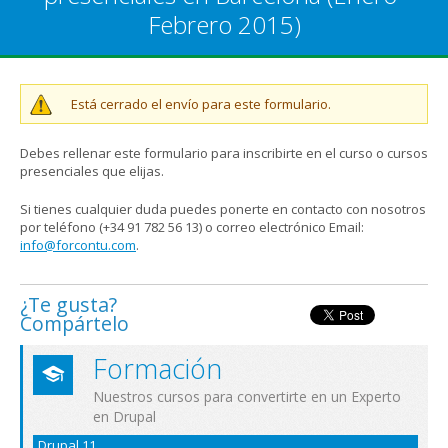
Febrero 2015)
Mensaje de advertencia
Está cerrado el envío para este formulario.
Debes rellenar este formulario para inscribirte en el curso o cursos
presenciales que elijas.
Si tienes cualquier duda puedes ponerte en contacto con nosotros
por teléfono (+34 91 782 56 13) o correo electrónico Email:
info@forcontu.com
.
¿Te gusta?
Compártelo
Formación
Nuestros cursos para convertirte en un Experto
en Drupal
Drupal 11