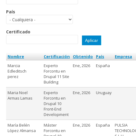
País
Certificado
Nombre
Certificación
Obtenido
País
Empresa
Marcia
Experto
Ene, 2026
España
Edleditsch
Forcontu en
perez
Drupal 11 Site
Building
Maria Noel
Experto
Ene, 2026
Uruguay
Armas Lamas
Forcontu en
Drupal 10
Front-End
Development
María Belén
Máster
Ene, 2026
España
PULSIA
López Almansa
Forcontu en
TECHNOLO
Drupal 10
S.L.U.