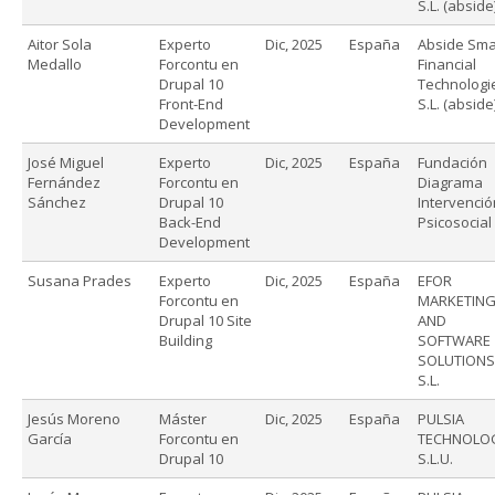
S.L. (abside
Aitor Sola
Experto
Dic, 2025
España
Abside Sma
Medallo
Forcontu en
Financial
Drupal 10
Technologi
Front-End
S.L. (abside
Development
José Miguel
Experto
Dic, 2025
España
Fundación
Fernández
Forcontu en
Diagrama
Sánchez
Drupal 10
Intervenció
Back-End
Psicosocial
Development
Susana Prades
Experto
Dic, 2025
España
EFOR
Forcontu en
MARKETIN
Drupal 10 Site
AND
Building
SOFTWARE
SOLUTIONS
S.L.
Jesús Moreno
Máster
Dic, 2025
España
PULSIA
García
Forcontu en
TECHNOLO
Drupal 10
S.L.U.