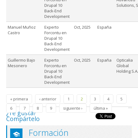
Drupal 10
Solutions, S
Back-End
Development
Manuel Muñoz
Experto
Oct, 2025
España
Castro
Forcontu en
Drupal 10
Back-End
Development
Guillermo Bajo
Experto
Oct, 2025
España
Opticalia
Mesonero
Forcontu en
Global
Drupal 10
Holding S.A
Back-End
Development
Páginas
« primera
‹ anterior
1
2
3
4
5
…
6
7
8
9
siguiente ›
última »
¿Te gusta?
Compártelo
Formación