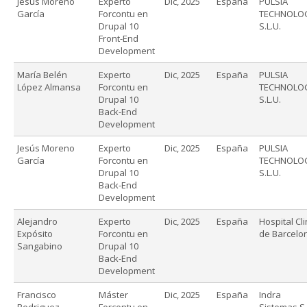
Jesús Moreno
Experto
Dic, 2025
España
PULSIA
García
Forcontu en
TECHNOLO
Drupal 10
S.L.U.
Front-End
Development
María Belén
Experto
Dic, 2025
España
PULSIA
López Almansa
Forcontu en
TECHNOLO
Drupal 10
S.L.U.
Back-End
Development
Jesús Moreno
Experto
Dic, 2025
España
PULSIA
García
Forcontu en
TECHNOLO
Drupal 10
S.L.U.
Back-End
Development
Alejandro
Experto
Dic, 2025
España
Hospital Cli
Expósito
Forcontu en
de Barcelo
Sangabino
Drupal 10
Back-End
Development
Francisco
Máster
Dic, 2025
España
Indra
Rodriguez
Forcontu en
Sistemas S.