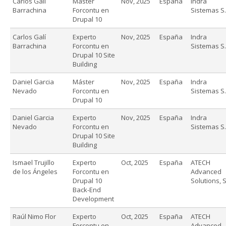
Carlos Galí
Máster
Nov, 2025
España
Indra
Barrachina
Forcontu en
Sistemas S.
Drupal 10
Carlos Galí
Experto
Nov, 2025
España
Indra
Barrachina
Forcontu en
Sistemas S.
Drupal 10 Site
Building
Daniel Garcia
Máster
Nov, 2025
España
Indra
Nevado
Forcontu en
Sistemas S.
Drupal 10
Daniel Garcia
Experto
Nov, 2025
España
Indra
Nevado
Forcontu en
Sistemas S.
Drupal 10 Site
Building
Ismael Trujillo
Experto
Oct, 2025
España
ATECH
de los Ángeles
Forcontu en
Advanced
Drupal 10
Solutions, S
Back-End
Development
Raúl Nimo Flor
Experto
Oct, 2025
España
ATECH
Forcontu en
Advanced