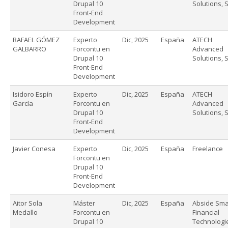
Drupal 10
Solutions, S
Front-End
Development
RAFAEL GÓMEZ
Experto
Dic, 2025
España
ATECH
GALBARRO
Forcontu en
Advanced
Drupal 10
Solutions, S
Front-End
Development
Isidoro Espín
Experto
Dic, 2025
España
ATECH
García
Forcontu en
Advanced
Drupal 10
Solutions, S
Front-End
Development
Javier Conesa
Experto
Dic, 2025
España
Freelance
Forcontu en
Drupal 10
Front-End
Development
Aitor Sola
Máster
Dic, 2025
España
Abside Sma
Medallo
Forcontu en
Financial
Drupal 10
Technologi