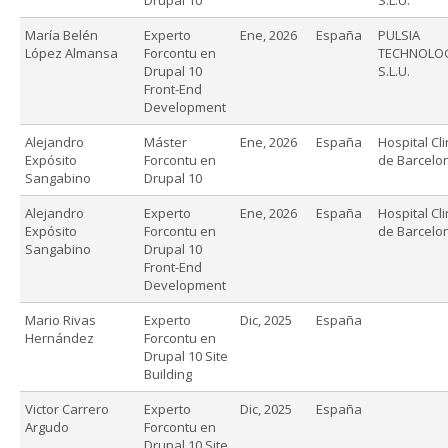
María Belén
Experto
Ene, 2026
España
PULSIA
López Almansa
Forcontu en
TECHNOLO
Drupal 10
S.L.U.
Front-End
Development
Alejandro
Máster
Ene, 2026
España
Hospital Cli
Expósito
Forcontu en
de Barcelo
Sangabino
Drupal 10
Alejandro
Experto
Ene, 2026
España
Hospital Cli
Expósito
Forcontu en
de Barcelo
Sangabino
Drupal 10
Front-End
Development
Mario Rivas
Experto
Dic, 2025
España
Hernández
Forcontu en
Drupal 10 Site
Building
Victor Carrero
Experto
Dic, 2025
España
Argudo
Forcontu en
Drupal 10 Site