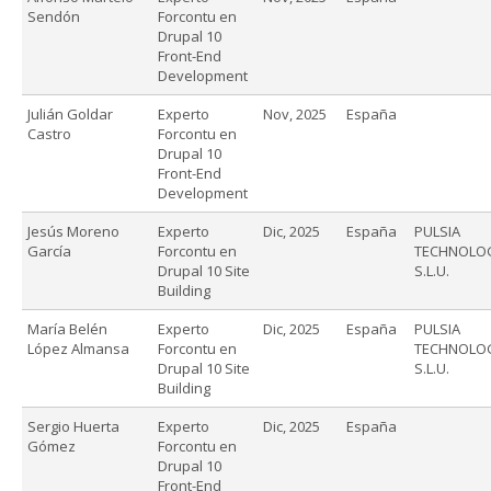
Sendón
Forcontu en
Drupal 10
Front-End
Development
Julián Goldar
Experto
Nov, 2025
España
Castro
Forcontu en
Drupal 10
Front-End
Development
Jesús Moreno
Experto
Dic, 2025
España
PULSIA
García
Forcontu en
TECHNOLO
Drupal 10 Site
S.L.U.
Building
María Belén
Experto
Dic, 2025
España
PULSIA
López Almansa
Forcontu en
TECHNOLO
Drupal 10 Site
S.L.U.
Building
Sergio Huerta
Experto
Dic, 2025
España
Gómez
Forcontu en
Drupal 10
Front-End