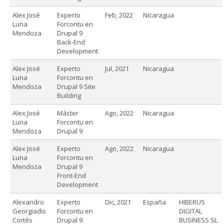
Alex José
Experto
Feb, 2022
Nicaragua
Luna
Forcontu en
Mendoza
Drupal 9
Back-End
Development
Alex José
Experto
Jul, 2021
Nicaragua
Luna
Forcontu en
Mendoza
Drupal 9 Site
Building
Alex José
Máster
Ago, 2022
Nicaragua
Luna
Forcontu en
Mendoza
Drupal 9
Alex José
Experto
Ago, 2022
Nicaragua
Luna
Forcontu en
Mendoza
Drupal 9
Front-End
Development
Alexandro
Experto
Dic, 2021
España
HIBERUS
Georgiadis
Forcontu en
DIGITAL
Cortés
Drupal 9
BUSINESS SL