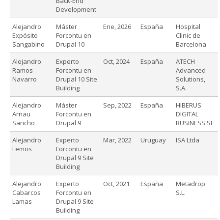
Back-End
Development
Alejandro
Máster
Ene, 2026
España
Hospital
Expósito
Forcontu en
Clinic de
Sangabino
Drupal 10
Barcelona
Alejandro
Experto
Oct, 2024
España
ATECH
Ramos
Forcontu en
Advanced
Navarro
Drupal 10 Site
Solutions,
Building
S.A.
Alejandro
Máster
Sep, 2022
España
HIBERUS
Arnau
Forcontu en
DIGITAL
Sancho
Drupal 9
BUSINESS SL
Alejandro
Experto
Mar, 2022
Uruguay
ISA Ltda
Lemos
Forcontu en
Drupal 9 Site
Building
Alejandro
Experto
Oct, 2021
España
Metadrop
Cabarcos
Forcontu en
S.L.
Lamas
Drupal 9 Site
Building