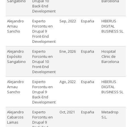
Sangabino
Drupal 10
Barcelona
Back-End
Development
Alejandro
Experto
Sep, 2022
España
HIBERUS
Arnau
Forcontu en
DIGITAL
Sancho
Drupal 9
BUSINESS SL
Front-End
Development
Alejandro
Experto
Ene, 2026
España
Hospital
Expósito
Forcontu en
Clinic de
Sangabino
Drupal 10
Barcelona
Front-End
Development
Alejandro
Experto
Ago, 2022
España
HIBERUS
Arnau
Forcontu en
DIGITAL
Sancho
Drupal 9
BUSINESS SL
Back-End
Development
Alejandro
Experto
Oct, 2021
España
Metadrop
Cabarcos
Forcontu en
S.L.
Lamas
Drupal 9