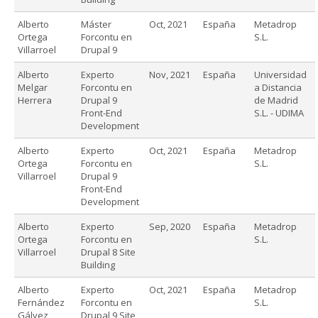
Alberto
Máster
Oct, 2021
España
Metadrop
Ortega
Forcontu en
S.L.
Villarroel
Drupal 9
Alberto
Experto
Nov, 2021
España
Universidad
Melgar
Forcontu en
a Distancia
Herrera
Drupal 9
de Madrid
Front-End
S.L. - UDIMA
Development
Alberto
Experto
Oct, 2021
España
Metadrop
Ortega
Forcontu en
S.L.
Villarroel
Drupal 9
Front-End
Development
Alberto
Experto
Sep, 2020
España
Metadrop
Ortega
Forcontu en
S.L.
Villarroel
Drupal 8 Site
Building
Alberto
Experto
Oct, 2021
España
Metadrop
Fernández
Forcontu en
S.L.
Gálvez
Drupal 9 Site