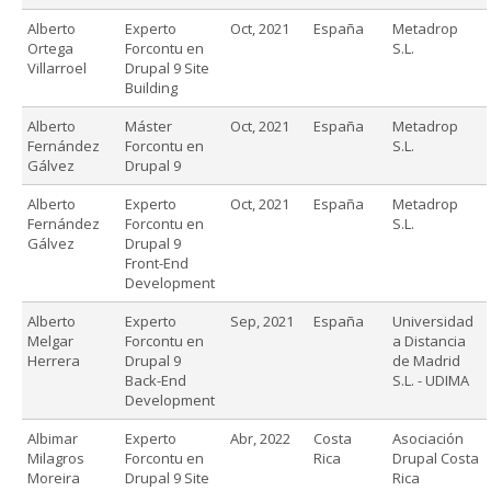
Alberto
Experto
Oct, 2021
España
Metadrop
Ortega
Forcontu en
S.L.
Villarroel
Drupal 9 Site
Building
Alberto
Máster
Oct, 2021
España
Metadrop
Fernández
Forcontu en
S.L.
Gálvez
Drupal 9
Alberto
Experto
Oct, 2021
España
Metadrop
Fernández
Forcontu en
S.L.
Gálvez
Drupal 9
Front-End
Development
Alberto
Experto
Sep, 2021
España
Universidad
Melgar
Forcontu en
a Distancia
Herrera
Drupal 9
de Madrid
Back-End
S.L. - UDIMA
Development
Albimar
Experto
Abr, 2022
Costa
Asociación
Milagros
Forcontu en
Rica
Drupal Costa
Moreira
Drupal 9 Site
Rica