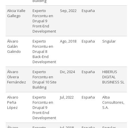
Building
Alicia Valle
Experto
Sep, 2022
España
Gallego
Forcontu en
Drupal 9
Front-End
Development
Álvaro
Experto
Ago, 2018
España
Sngular
Galán
Forcontu en
Galindo
Drupal 8
Back-End
Development
Álvaro
Experto
Dic, 2024
España
HIBERUS
Olvera
Forcontu en
DIGITAL
Fernández
Drupal 10 Site
BUSINESS SL
Building
Alvaro
Experto
Jul, 2022
España
Altia
Peña
Forcontu en
Consultores,
López
Drupal 9
S.A.
Front-End
Development
Álvaro
Experto
Jul, 2018
España
Sngular