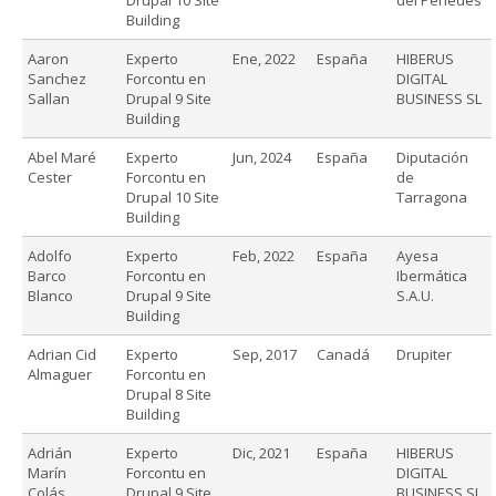
Building
Aaron
Experto
Ene, 2022
España
HIBERUS
Sanchez
Forcontu en
DIGITAL
Sallan
Drupal 9 Site
BUSINESS SL
Building
Abel Maré
Experto
Jun, 2024
España
Diputación
Cester
Forcontu en
de
Drupal 10 Site
Tarragona
Building
Adolfo
Experto
Feb, 2022
España
Ayesa
Barco
Forcontu en
Ibermática
Blanco
Drupal 9 Site
S.A.U.
Building
Adrian Cid
Experto
Sep, 2017
Canadá
Drupiter
Almaguer
Forcontu en
Drupal 8 Site
Building
Adrián
Experto
Dic, 2021
España
HIBERUS
Marín
Forcontu en
DIGITAL
Colás
Drupal 9 Site
BUSINESS SL