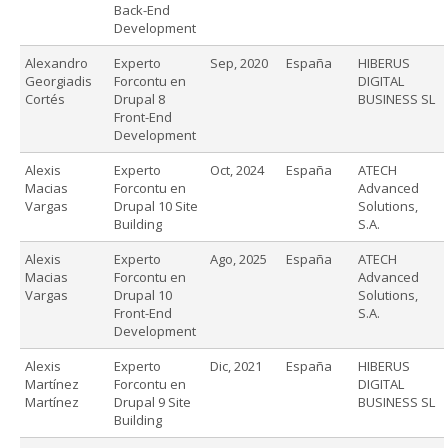
Back-End
Development
Alexandro
Experto
Sep, 2020
España
HIBERUS
Georgiadis
Forcontu en
DIGITAL
Cortés
Drupal 8
BUSINESS SL
Front-End
Development
Alexis
Experto
Oct, 2024
España
ATECH
Macias
Forcontu en
Advanced
Vargas
Drupal 10 Site
Solutions,
Building
S.A.
Alexis
Experto
Ago, 2025
España
ATECH
Macias
Forcontu en
Advanced
Vargas
Drupal 10
Solutions,
Front-End
S.A.
Development
Alexis
Experto
Dic, 2021
España
HIBERUS
Martínez
Forcontu en
DIGITAL
Martínez
Drupal 9 Site
BUSINESS SL
Building