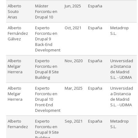
Alberto
Máster
Jun, 2025
España
Souto
Forcontu en
Arias
Drupal 10
Alberto
Experto
Oct, 2021
España
Metadrop
Fernández
Forcontu en
S.L.
Gálvez
Drupal 9
Back-End
Development
Alberto
Experto
Nov, 2020
España
Universidad
Melgar
Forcontu en
a Distancia
Herrera
Drupal 8 Site
de Madrid
Building
S.L. - UDIMA
Alberto
Experto
Mar, 2025
España
Universidad
Melgar
Forcontu en
a Distancia
Herrera
Drupal 10
de Madrid
Front-End
S.L. - UDIMA
Development
Alberto
Experto
Sep, 2021
España
Metadrop
Fernandez
Forcontu en
S.L.
Drupal 9 Site
Building