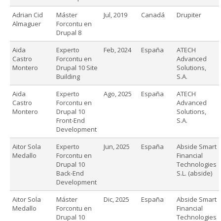
Adrian Cid
Máster
Jul, 2019
Canadá
Drupiter
Almaguer
Forcontu en
Drupal 8
Aida
Experto
Feb, 2024
España
ATECH
Castro
Forcontu en
Advanced
Montero
Drupal 10 Site
Solutions,
Building
S.A.
Aida
Experto
Ago, 2025
España
ATECH
Castro
Forcontu en
Advanced
Montero
Drupal 10
Solutions,
Front-End
S.A.
Development
Aitor Sola
Experto
Jun, 2025
España
Abside Smart
Medallo
Forcontu en
Financial
Drupal 10
Technologies
Back-End
S.L. (abside)
Development
Aitor Sola
Máster
Dic, 2025
España
Abside Smart
Medallo
Forcontu en
Financial
Drupal 10
Technologies