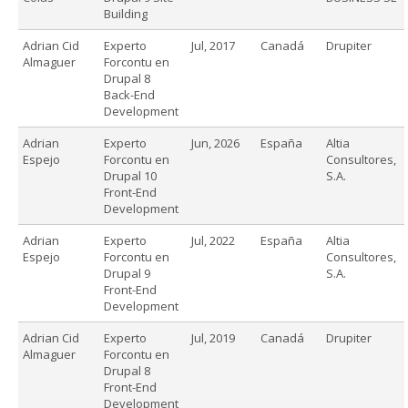
Building
Adrian Cid
Experto
Jul, 2017
Canadá
Drupiter
Almaguer
Forcontu en
Drupal 8
Back-End
Development
Adrian
Experto
Jun, 2026
España
Altia
Espejo
Forcontu en
Consultores,
Drupal 10
S.A.
Front-End
Development
Adrian
Experto
Jul, 2022
España
Altia
Espejo
Forcontu en
Consultores,
Drupal 9
S.A.
Front-End
Development
Adrian Cid
Experto
Jul, 2019
Canadá
Drupiter
Almaguer
Forcontu en
Drupal 8
Front-End
Development