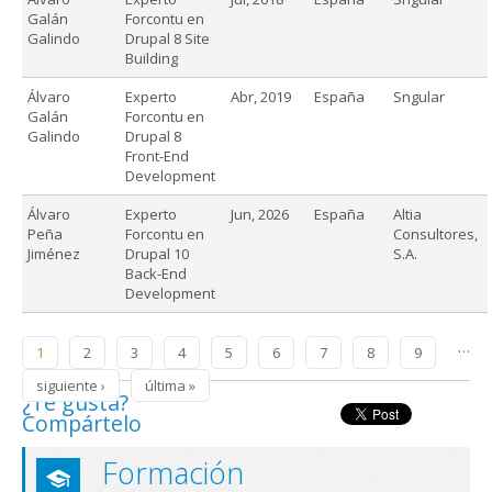
Galán
Forcontu en
Galindo
Drupal 8 Site
Building
Álvaro
Experto
Abr, 2019
España
Sngular
Galán
Forcontu en
Galindo
Drupal 8
Front-End
Development
Álvaro
Experto
Jun, 2026
España
Altia
Peña
Forcontu en
Consultores,
Jiménez
Drupal 10
S.A.
Back-End
Development
Páginas
…
1
2
3
4
5
6
7
8
9
siguiente ›
última »
¿Te gusta?
Compártelo
Formación