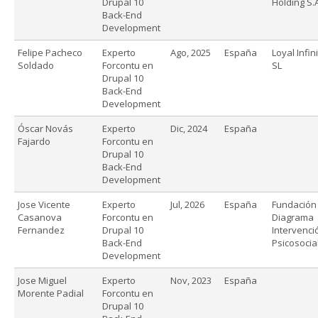
Drupal 10
Holding S.
Back-End
Development
Felipe Pacheco
Experto
Ago, 2025
España
Loyal Infin
Soldado
Forcontu en
SL
Drupal 10
Back-End
Development
Óscar Novás
Experto
Dic, 2024
España
Fajardo
Forcontu en
Drupal 10
Back-End
Development
Jose Vicente
Experto
Jul, 2026
España
Fundación
Casanova
Forcontu en
Diagrama
Fernandez
Drupal 10
Intervenci
Back-End
Psicosocia
Development
Jose Miguel
Experto
Nov, 2023
España
Morente Padial
Forcontu en
Drupal 10