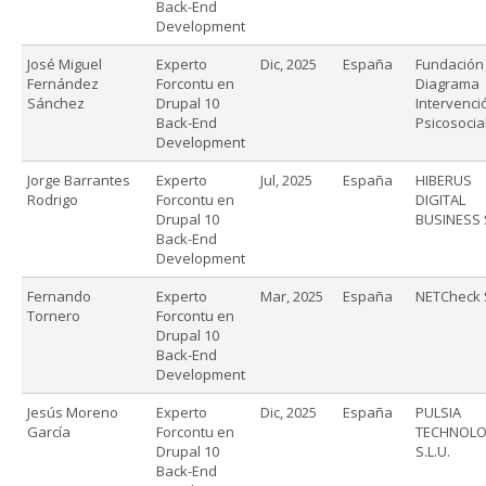
Back-End
Development
José Miguel
Experto
Dic, 2025
España
Fundación
Fernández
Forcontu en
Diagrama
Sánchez
Drupal 10
Intervenci
Back-End
Psicosocia
Development
Jorge Barrantes
Experto
Jul, 2025
España
HIBERUS
Rodrigo
Forcontu en
DIGITAL
Drupal 10
BUSINESS 
Back-End
Development
Fernando
Experto
Mar, 2025
España
NETCheck 
Tornero
Forcontu en
Drupal 10
Back-End
Development
Jesús Moreno
Experto
Dic, 2025
España
PULSIA
García
Forcontu en
TECHNOLO
Drupal 10
S.L.U.
Back-End