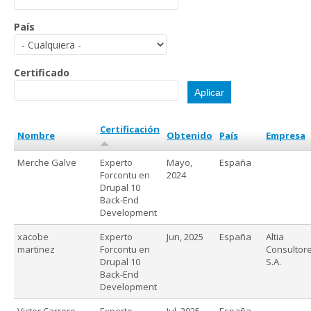
País
Certificado
Certificación
Nombre
Obtenido
País
Empresa
Merche Galve
Experto
Mayo,
España
Forcontu en
2024
Drupal 10
Back-End
Development
xacobe
Experto
Jun, 2025
España
Altia
martinez
Forcontu en
Consultore
Drupal 10
S.A.
Back-End
Development
Victor Carrero
Experto
Jul, 2025
España