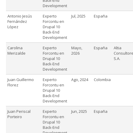
Back-End
Development
Antonio Jesús
Experto
Jul, 2025
España
Fernández
Forcontu en
López
Drupal 10
Back-End
Development
Carolina
Experto
Mayo,
España
Altia
Merizalde
Forcontu en
2026
Consultore
Drupal 10
S.A.
Back-End
Development
Juan Guillermo
Experto
Ago, 2024
Colombia
Florez
Forcontu en
Drupal 10
Back-End
Development
Juan Periscal
Experto
Jun, 2025
España
Porteiro
Forcontu en
Drupal 10
Back-End
Development