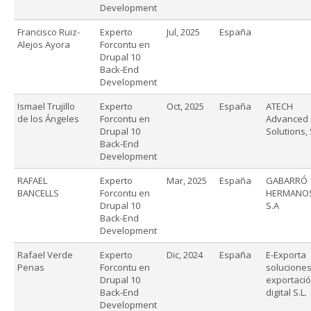
Development
Francisco Ruiz-
Experto
Jul, 2025
España
Alejos Ayora
Forcontu en
Drupal 10
Back-End
Development
Ismael Trujillo
Experto
Oct, 2025
España
ATECH
de los Ángeles
Forcontu en
Advanced
Drupal 10
Solutions, 
Back-End
Development
RAFAEL
Experto
Mar, 2025
España
GABARRÓ
BANCELLS
Forcontu en
HERMANOS
Drupal 10
S.A
Back-End
Development
Rafael Verde
Experto
Dic, 2024
España
E-Exporta
Penas
Forcontu en
solucione
Drupal 10
exportaci
Back-End
digital S.L.
Development