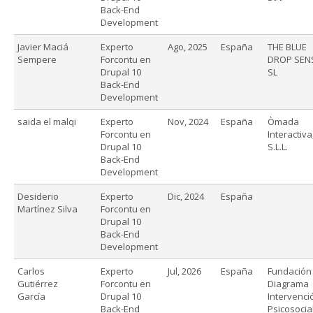
Back-End
Development
Javier Maciá
Experto
Ago, 2025
España
THE BLUE
Sempere
Forcontu en
DROP SEN
Drupal 10
SL
Back-End
Development
saida el malqi
Experto
Nov, 2024
España
Òmada
Forcontu en
Interactiva
Drupal 10
S.L.L.
Back-End
Development
Desiderio
Experto
Dic, 2024
España
Martínez Silva
Forcontu en
Drupal 10
Back-End
Development
Carlos
Experto
Jul, 2026
España
Fundación
Gutiérrez
Forcontu en
Diagrama
García
Drupal 10
Intervenci
Back-End
Psicosocia