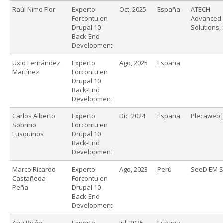
Raúl Nimo Flor
Experto
Oct, 2025
España
ATECH
Forcontu en
Advanced
Drupal 10
Solutions, 
Back-End
Development
Uxio Fernández
Experto
Ago, 2025
España
Martínez
Forcontu en
Drupal 10
Back-End
Development
Carlos Alberto
Experto
Dic, 2024
España
Plecaweb
Sobrino
Forcontu en
Lusquiños
Drupal 10
Back-End
Development
Marco Ricardo
Experto
Ago, 2023
Perú
SeeD EM 
Castañeda
Forcontu en
Peña
Drupal 10
Back-End
Development
Ana Picón
Experto
Jul, 2025
España