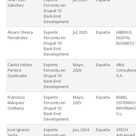
Sánchez
Forcontu en
Drupal 10
Back-End
Development
Álvaro Olvera
Experto
Jul, 2025
España
HIBERUS
Fernández
Forcontu en
DIGITAL
Drupal 10
BUSINESS 
Back-End
Development
Carlos Héctor
Experto
Mayo,
España
Altia
Pereira
Forcontu en
2026
Consultore
Quebrada
Drupal 10
S.A.
Back-End
Development
Francisco
Experto
Mayo,
España
BABEL
Márquez
Forcontu en
2025
SISTEMAS 
Orellana
Drupal 10
INFORMAC
Back-End
S.L.
Development
José Ignacio
Experto
Jun, 2024
España
ATECH
Seda
Forcontu en
Advanced