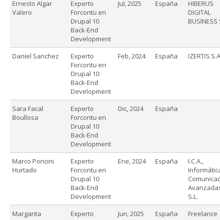
Ernesto Algar
Experto
Jul, 2025
España
HIBERUS
Valero
Forcontu en
DIGITAL
Drupal 10
BUSINESS 
Back-End
Development
Daniel Sanchez
Experto
Feb, 2024
España
IZERTIS S.A
Forcontu en
Drupal 10
Back-End
Development
Sara Facal
Experto
Dic, 2024
España
Boullosa
Forcontu en
Drupal 10
Back-End
Development
Marco Poncini
Experto
Ene, 2024
España
I.C.A.,
Hurtado
Forcontu en
Informátic
Drupal 10
Comunicac
Back-End
Avanzada
Development
S.L.
Margarita
Experto
Jun, 2025
España
Freelance