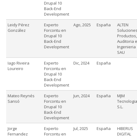
Drupal 10
Back-End
Development
Leidy Pérez
Experto
Ago, 2025
España
ALTEN
González
Forcontu en
Soluciones
Drupal 10
Productos,
Back-End
Auditoria 
Development
Ingenieria
SAU
Iago Riveira
Experto
Dic, 2024
España
Loureiro
Forcontu en
Drupal 10
Back-End
Development
Mateo Reynés
Experto
Jun, 2024
España
MJM
Sansó
Forcontu en
Tecnologia
Drupal 10
S.L.
Back-End
Development
Jorge
Experto
Jul, 2025
España
HIBERUS
Fernandez
Forcontu en
DIGITAL