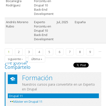
Bocanegra
Forcontu en
Rodríguez
Drupal 10
Back-End
Development
Andrés Moreno
Experto
Jul, 2025
España
Rubio
Forcontu en
Drupal 10
Back-End
Development
Páginas
…
1
2
3
4
5
6
7
8
9
siguiente ›
última »
¿Te gusta?
Compártelo
Formación
Nuestros cursos para convertirte en un Experto
en Drupal
Drupal 11
Máster en Drupal 11