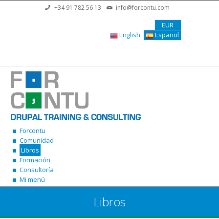
Pasar al contenido principal
+34 91 782 56 13
info@forcontu.com
EUR
English
Español
Forcontu
Comunidad
Libros
Formación
Consultoría
Mi menú
Libros