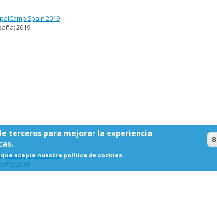
palCamp Spain 2019
paña)
2019
de terceros para mejorar la experiencia
S
cas.
que acepta nuestra política de cookies.
palCamp Spain 2018
paña)
2018