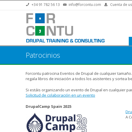
Pasar al contenido principal
+34 91 782 56 13
info@forcontu.com
Cuenta de us
Patrocinios
Forcontu patrocina Eventos de Drupal de cualquier tamaño
regala libros de iniciación a todos los asistentes y sortea 
Si estáis organizando un evento de Drupal en cualquier par
Solicitud de colaboración en un evento
DrupalCamp Spain 2025
Dru
A C