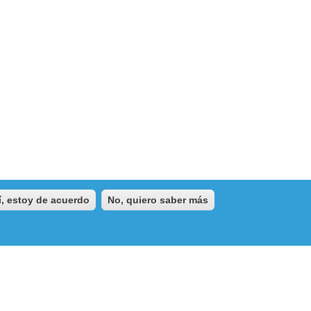
í, estoy de acuerdo
No, quiero saber más