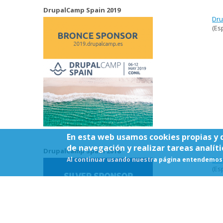
DrupalCamp Spain 2019
Dru
(Es
En esta web usamos cookies propias y 
de navegación y realizar tareas analíti
DrupalCamp Spain 2018
Al continuar usando nuestra página entendemos 
Dru
(Es