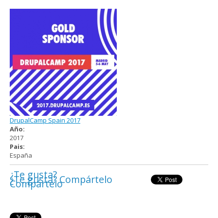
DrupalCamp Spain 2017
Año:
2017
Pais:
España
¿Te gusta?
¿Te gusta? Compártelo
Compártelo