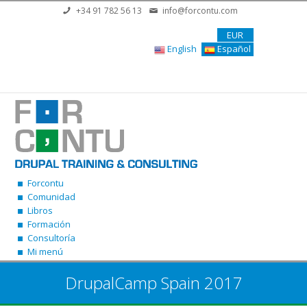
Pasar al contenido principal
+34 91 782 56 13
info@forcontu.com
EUR
English
Español
Forcontu
Comunidad
Libros
Formación
Consultoría
Mi menú
DrupalCamp Spain 2017