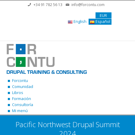
Pasar al contenido principal
+34 91 782 56 13
info@forcontu.com
EUR
English
Español
Forcontu
Comunidad
Libros
Formación
Consultoría
Mi menú
Pacific Northwest Drupal Summit
2024