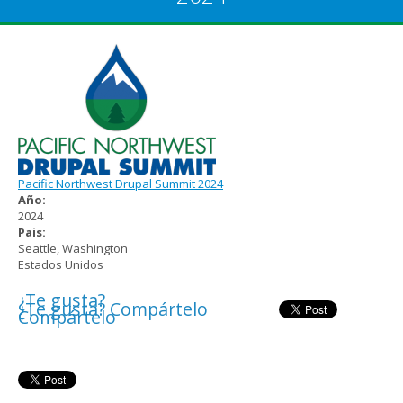
Pacific Northwest Drupal Summit 2024
Año:
2024
Pais:
Seattle
,
Washington
Estados Unidos
¿Te gusta?
¿Te gusta? Compártelo
Compártelo