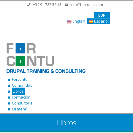
Pasar al contenido principal
+34 91 782 56 13
info@forcontu.com
EUR
English
Español
Forcontu
Comunidad
Libros
Formación
Consultoría
Mi menú
Libros