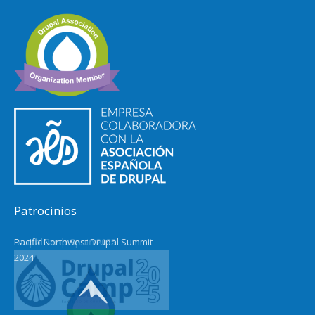
Patrocinios
DrupalCamp Spain 2025
Pacific Northwest Drupal Summit
2024