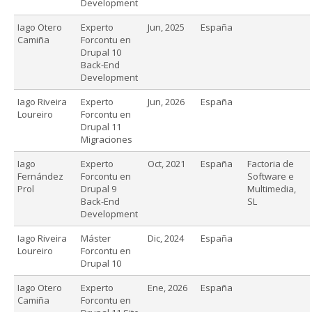
Development
Iago Otero
Experto
Jun, 2025
España
Camiña
Forcontu en
Drupal 10
Back-End
Development
Iago Riveira
Experto
Jun, 2026
España
Loureiro
Forcontu en
Drupal 11
Migraciones
Iago
Experto
Oct, 2021
España
Factoria de
Fernández
Forcontu en
Software e
Prol
Drupal 9
Multimedia,
Back-End
SL
Development
Iago Riveira
Máster
Dic, 2024
España
Loureiro
Forcontu en
Drupal 10
Iago Otero
Experto
Ene, 2026
España
Camiña
Forcontu en