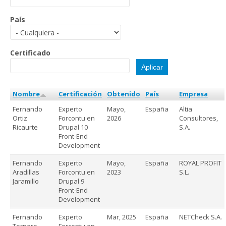
País
Certificado
Nombre
Certificación
Obtenido
País
Empresa
Fernando
Experto
Mayo,
España
Altia
Ortiz
Forcontu en
2026
Consultores,
Ricaurte
Drupal 10
S.A.
Front-End
Development
Fernando
Experto
Mayo,
España
ROYAL PROFIT
Aradillas
Forcontu en
2023
S.L.
Jaramillo
Drupal 9
Front-End
Development
Fernando
Experto
Mar, 2025
España
NETCheck S.A.
Tornero
Forcontu en