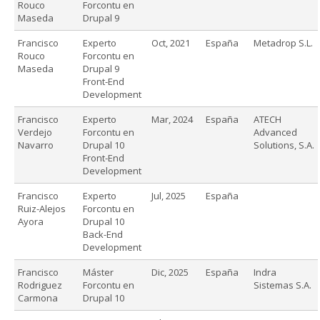
Rouco
Forcontu en
Maseda
Drupal 9
Francisco
Experto
Oct, 2021
España
Metadrop S.L.
Rouco
Forcontu en
Maseda
Drupal 9
Front-End
Development
Francisco
Experto
Mar, 2024
España
ATECH
Verdejo
Forcontu en
Advanced
Navarro
Drupal 10
Solutions, S.A.
Front-End
Development
Francisco
Experto
Jul, 2025
España
Ruiz-Alejos
Forcontu en
Ayora
Drupal 10
Back-End
Development
Francisco
Máster
Dic, 2025
España
Indra
Rodriguez
Forcontu en
Sistemas S.A.
Carmona
Drupal 10