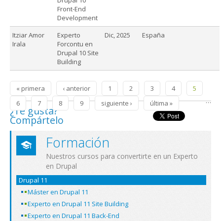
Front-End
Development
Itziar Amor
Experto
Dic, 2025
España
Irala
Forcontu en
Drupal 10 Site
Building
Páginas
« primera
‹ anterior
1
2
3
4
5
…
6
7
8
9
siguiente ›
última »
¿Te gusta?
Compártelo
Formación
Nuestros cursos para convertirte en un Experto
en Drupal
Drupal 11
Máster en Drupal 11
Experto en Drupal 11 Site Building
Experto en Drupal 11 Back-End