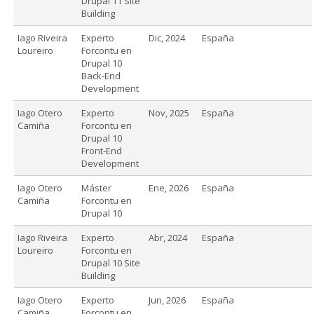
Drupal 11 Site
Building
Iago Riveira
Experto
Dic, 2024
España
Loureiro
Forcontu en
Drupal 10
Back-End
Development
Iago Otero
Experto
Nov, 2025
España
Camiña
Forcontu en
Drupal 10
Front-End
Development
Iago Otero
Máster
Ene, 2026
España
Camiña
Forcontu en
Drupal 10
Iago Riveira
Experto
Abr, 2024
España
Loureiro
Forcontu en
Drupal 10 Site
Building
Iago Otero
Experto
Jun, 2026
España
Camiña
Forcontu en