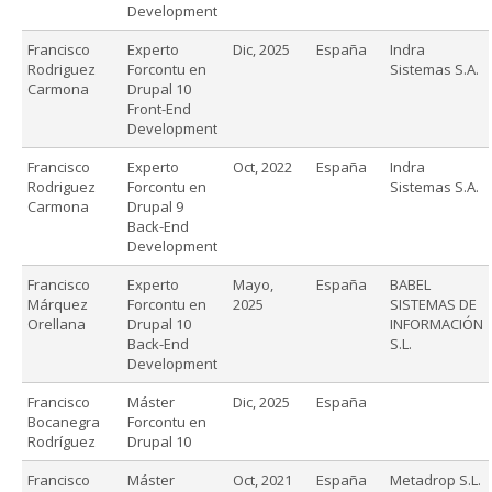
Development
Francisco
Experto
Dic, 2025
España
Indra
Rodriguez
Forcontu en
Sistemas S.A.
Carmona
Drupal 10
Front-End
Development
Francisco
Experto
Oct, 2022
España
Indra
Rodriguez
Forcontu en
Sistemas S.A.
Carmona
Drupal 9
Back-End
Development
Francisco
Experto
Mayo,
España
BABEL
Márquez
Forcontu en
2025
SISTEMAS DE
Orellana
Drupal 10
INFORMACIÓN
Back-End
S.L.
Development
Francisco
Máster
Dic, 2025
España
Bocanegra
Forcontu en
Rodríguez
Drupal 10
Francisco
Máster
Oct, 2021
España
Metadrop S.L.