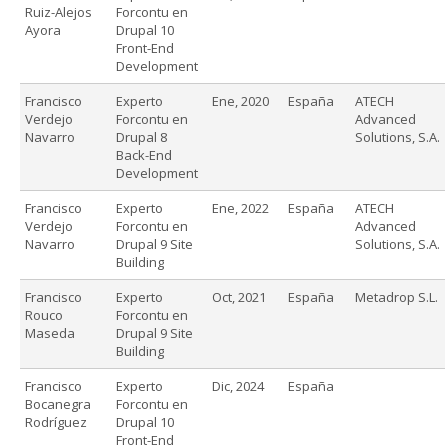
Ruiz-Alejos
Forcontu en
Ayora
Drupal 10
Front-End
Development
Francisco
Experto
Ene, 2020
España
ATECH
Verdejo
Forcontu en
Advanced
Navarro
Drupal 8
Solutions, S.A.
Back-End
Development
Francisco
Experto
Ene, 2022
España
ATECH
Verdejo
Forcontu en
Advanced
Navarro
Drupal 9 Site
Solutions, S.A.
Building
Francisco
Experto
Oct, 2021
España
Metadrop S.L.
Rouco
Forcontu en
Maseda
Drupal 9 Site
Building
Francisco
Experto
Dic, 2024
España
Bocanegra
Forcontu en
Rodríguez
Drupal 10
Front-End