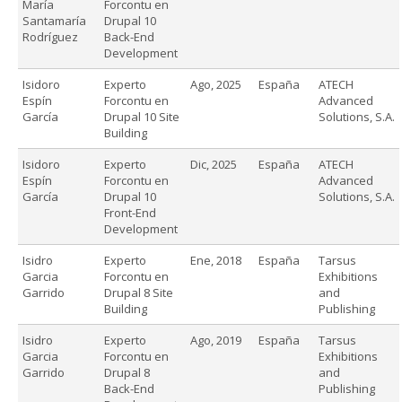
María
Forcontu en
Santamaría
Drupal 10
Rodríguez
Back-End
Development
Isidoro
Experto
Ago, 2025
España
ATECH
Espín
Forcontu en
Advanced
García
Drupal 10 Site
Solutions, S.A.
Building
Isidoro
Experto
Dic, 2025
España
ATECH
Espín
Forcontu en
Advanced
García
Drupal 10
Solutions, S.A.
Front-End
Development
Isidro
Experto
Ene, 2018
España
Tarsus
Garcia
Forcontu en
Exhibitions
Garrido
Drupal 8 Site
and
Building
Publishing
Isidro
Experto
Ago, 2019
España
Tarsus
Garcia
Forcontu en
Exhibitions
Garrido
Drupal 8
and
Back-End
Publishing