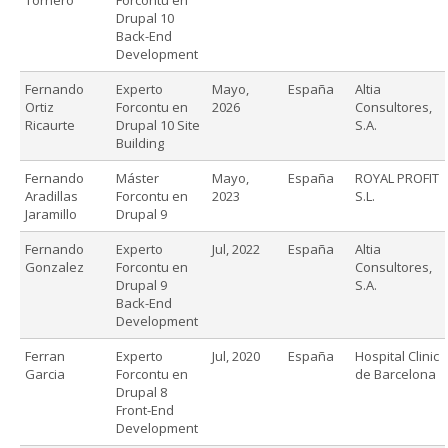
Drupal 10
Back-End
Development
Fernando
Experto
Mayo,
España
Altia
Ortiz
Forcontu en
2026
Consultores,
Ricaurte
Drupal 10 Site
S.A.
Building
Fernando
Máster
Mayo,
España
ROYAL PROFIT
Aradillas
Forcontu en
2023
S.L.
Jaramillo
Drupal 9
Fernando
Experto
Jul, 2022
España
Altia
Gonzalez
Forcontu en
Consultores,
Drupal 9
S.A.
Back-End
Development
Ferran
Experto
Jul, 2020
España
Hospital Clinic
Garcia
Forcontu en
de Barcelona
Drupal 8
Front-End
Development