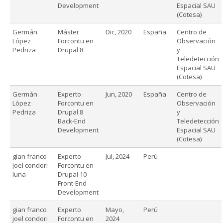
Development
Espacial SAU
(Cotesa)
Germán
Máster
Dic, 2020
España
Centro de
López
Forcontu en
Observación
Pedriza
Drupal 8
y
Teledetección
Espacial SAU
(Cotesa)
Germán
Experto
Jun, 2020
España
Centro de
López
Forcontu en
Observación
Pedriza
Drupal 8
y
Back-End
Teledetección
Development
Espacial SAU
(Cotesa)
gian franco
Experto
Jul, 2024
Perú
joel condori
Forcontu en
luna
Drupal 10
Front-End
Development
gian franco
Experto
Mayo,
Perú
joel condori
Forcontu en
2024