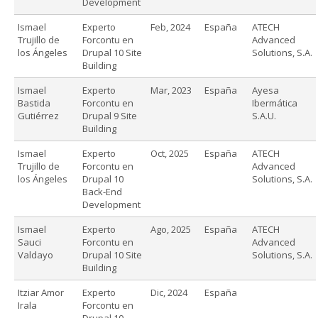
Development
Ismael
Experto
Feb, 2024
España
ATECH
Trujillo de
Forcontu en
Advanced
los Ángeles
Drupal 10 Site
Solutions, S.A.
Building
Ismael
Experto
Mar, 2023
España
Ayesa
Bastida
Forcontu en
Ibermática
Gutiérrez
Drupal 9 Site
S.A.U.
Building
Ismael
Experto
Oct, 2025
España
ATECH
Trujillo de
Forcontu en
Advanced
los Ángeles
Drupal 10
Solutions, S.A.
Back-End
Development
Ismael
Experto
Ago, 2025
España
ATECH
Sauci
Forcontu en
Advanced
Valdayo
Drupal 10 Site
Solutions, S.A.
Building
Itziar Amor
Experto
Dic, 2024
España
Irala
Forcontu en
Drupal 10