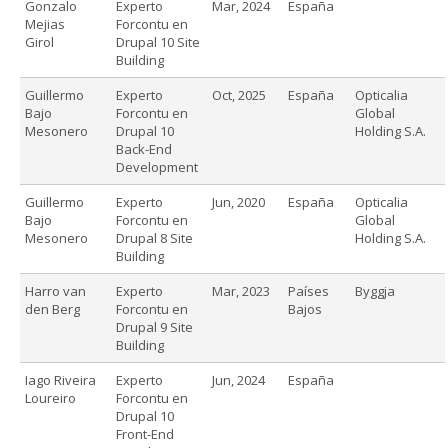
Gonzalo
Experto
Mar, 2024
España
Mejias
Forcontu en
Girol
Drupal 10 Site
Building
Guillermo
Experto
Oct, 2025
España
Opticalia
Bajo
Forcontu en
Global
Mesonero
Drupal 10
Holding S.A.
Back-End
Development
Guillermo
Experto
Jun, 2020
España
Opticalia
Bajo
Forcontu en
Global
Mesonero
Drupal 8 Site
Holding S.A.
Building
Harro van
Experto
Mar, 2023
Países
Byggja
den Berg
Forcontu en
Bajos
Drupal 9 Site
Building
Iago Riveira
Experto
Jun, 2024
España
Loureiro
Forcontu en
Drupal 10
Front-End