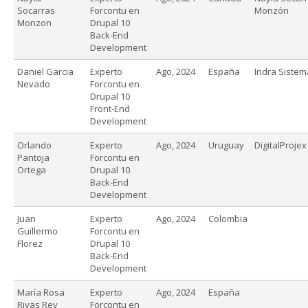
Socarras
Forcontu en
Monzón
Monzon
Drupal 10
Back-End
Development
Daniel Garcia
Experto
Ago, 2024
España
Indra Sistem
Nevado
Forcontu en
Drupal 10
Front-End
Development
Orlando
Experto
Ago, 2024
Uruguay
DigitalProjex
Pantoja
Forcontu en
Ortega
Drupal 10
Back-End
Development
Juan
Experto
Ago, 2024
Colombia
Guillermo
Forcontu en
Florez
Drupal 10
Back-End
Development
María Rosa
Experto
Ago, 2024
España
Rivas Rey
Forcontu en