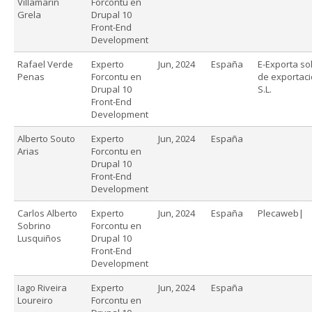
Villamarín
Forcontu en
Grela
Drupal 10
Front-End
Development
Rafael Verde
Experto
Jun, 2024
España
E-Exporta so
Penas
Forcontu en
de exportació
Drupal 10
S.L.
Front-End
Development
Alberto Souto
Experto
Jun, 2024
España
Arias
Forcontu en
Drupal 10
Front-End
Development
Carlos Alberto
Experto
Jun, 2024
España
Plecaweb|
Sobrino
Forcontu en
Lusquiños
Drupal 10
Front-End
Development
Iago Riveira
Experto
Jun, 2024
España
Loureiro
Forcontu en