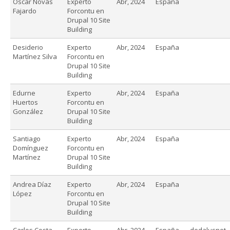
Óscar Novás
Experto
Abr, 2024
España
Fajardo
Forcontu en
Drupal 10 Site
Building
Desiderio
Experto
Abr, 2024
España
Martínez Silva
Forcontu en
Drupal 10 Site
Building
Edurne
Experto
Abr, 2024
España
Huertos
Forcontu en
González
Drupal 10 Site
Building
Santiago
Experto
Abr, 2024
España
Domínguez
Forcontu en
Martínez
Drupal 10 Site
Building
Andrea Díaz
Experto
Abr, 2024
España
López
Forcontu en
Drupal 10 Site
Building
Carlos Costa
Experto
Abr, 2024
España
dedalusnet