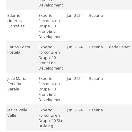
Development
Edurne
Experto
Jun, 2024
España
Huertos
Forcontu en
González
Drupal 10
Front-End
Development
Carlos Costa
Experto
Jun, 2024
España
dedalusnet
Portela
Forcontu en
Drupal 10
Front-End
Development
Jose María
Experto
Jun, 2024
España
Cerviño
Forcontu en
Varela
Drupal 10
Front-End
Development
Jesica Valle
Experto
Jun, 2024
España
Valle
Forcontu en
Drupal 10 Site
Building