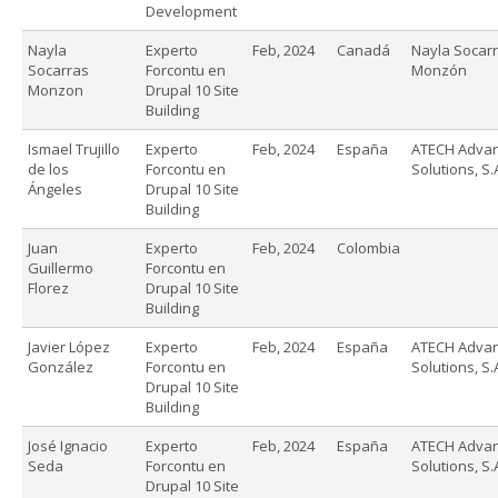
Development
Nayla
Experto
Feb, 2024
Canadá
Nayla Socar
Socarras
Forcontu en
Monzón
Monzon
Drupal 10 Site
Building
Ismael Trujillo
Experto
Feb, 2024
España
ATECH Adva
de los
Forcontu en
Solutions, S.
Ángeles
Drupal 10 Site
Building
Juan
Experto
Feb, 2024
Colombia
Guillermo
Forcontu en
Florez
Drupal 10 Site
Building
Javier López
Experto
Feb, 2024
España
ATECH Adva
González
Forcontu en
Solutions, S.
Drupal 10 Site
Building
José Ignacio
Experto
Feb, 2024
España
ATECH Adva
Seda
Forcontu en
Solutions, S.
Drupal 10 Site