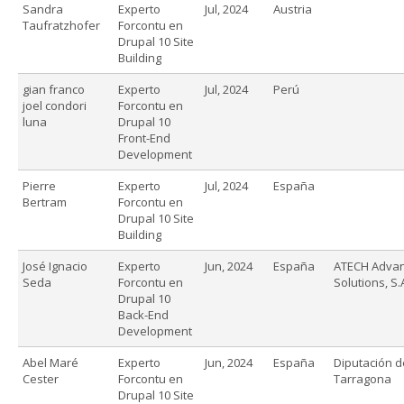
Sandra
Experto
Jul, 2024
Austria
Taufratzhofer
Forcontu en
Drupal 10 Site
Building
gian franco
Experto
Jul, 2024
Perú
joel condori
Forcontu en
luna
Drupal 10
Front-End
Development
Pierre
Experto
Jul, 2024
España
Bertram
Forcontu en
Drupal 10 Site
Building
José Ignacio
Experto
Jun, 2024
España
ATECH Adva
Seda
Forcontu en
Solutions, S.
Drupal 10
Back-End
Development
Abel Maré
Experto
Jun, 2024
España
Diputación d
Cester
Forcontu en
Tarragona
Drupal 10 Site