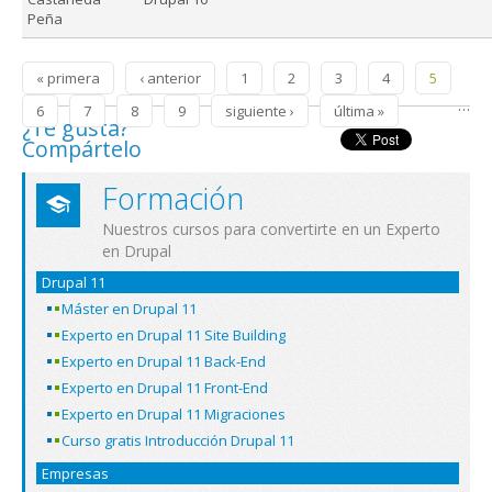
Peña
Páginas
« primera
‹ anterior
1
2
3
4
5
…
6
7
8
9
siguiente ›
última »
¿Te gusta?
Compártelo
Formación
Nuestros cursos para convertirte en un Experto
en Drupal
Drupal 11
Máster en Drupal 11
Experto en Drupal 11 Site Building
Experto en Drupal 11 Back-End
Experto en Drupal 11 Front-End
Experto en Drupal 11 Migraciones
Curso gratis Introducción Drupal 11
Empresas