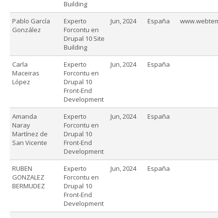
Building
Pablo García
Experto
Jun, 2024
España
www.webtem
González
Forcontu en
Drupal 10 Site
Building
Carla
Experto
Jun, 2024
España
Maceiras
Forcontu en
López
Drupal 10
Front-End
Development
Amanda
Experto
Jun, 2024
España
Naray
Forcontu en
Martínez de
Drupal 10
San Vicente
Front-End
Development
RUBEN
Experto
Jun, 2024
España
GONZALEZ
Forcontu en
BERMUDEZ
Drupal 10
Front-End
Development