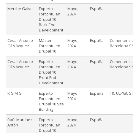
Merche Galve
Experto
Mayo,
España
Forcontu en
2024
Drupal 10
Back-End
Development
César Antonio
Máster
Mayo,
España
Cementeris 
Gil Vázquez
Forcontu en
2024
Barcelona S
Drupal 10
César Antonio
Experto
Mayo,
España
Cementeris 
Gil Vázquez
Forcontu en
2024
Barcelona S
Drupal 10
Front-End
Development
R G M G
Experto
Mayo,
España
TIC ULPGC S.
Forcontu en
2024
Drupal 10 Site
Building
Raúl Martínez
Experto
Mayo,
España
Antón
Forcontu en
2024
Drupal 10