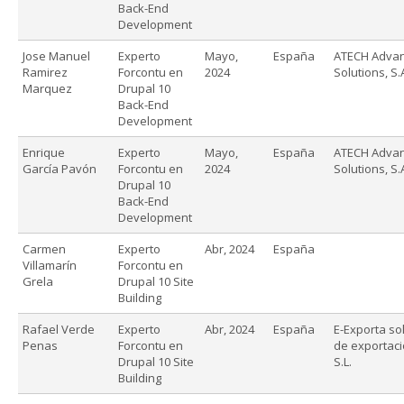
Back-End
Development
Jose Manuel
Experto
Mayo,
España
ATECH Adva
Ramirez
Forcontu en
2024
Solutions, S.
Marquez
Drupal 10
Back-End
Development
Enrique
Experto
Mayo,
España
ATECH Adva
García Pavón
Forcontu en
2024
Solutions, S.
Drupal 10
Back-End
Development
Carmen
Experto
Abr, 2024
España
Villamarín
Forcontu en
Grela
Drupal 10 Site
Building
Rafael Verde
Experto
Abr, 2024
España
E-Exporta so
Penas
Forcontu en
de exportació
Drupal 10 Site
S.L.
Building