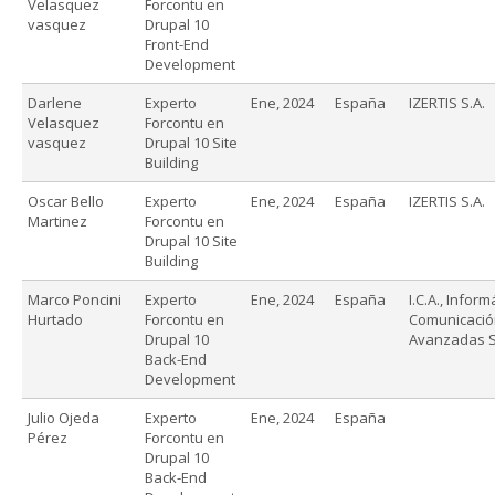
Velasquez
Forcontu en
vasquez
Drupal 10
Front-End
Development
Darlene
Experto
Ene, 2024
España
IZERTIS S.A.
Velasquez
Forcontu en
vasquez
Drupal 10 Site
Building
Oscar Bello
Experto
Ene, 2024
España
IZERTIS S.A.
Martinez
Forcontu en
Drupal 10 Site
Building
Marco Poncini
Experto
Ene, 2024
España
I.C.A., Inform
Hurtado
Forcontu en
Comunicació
Drupal 10
Avanzadas S
Back-End
Development
Julio Ojeda
Experto
Ene, 2024
España
Pérez
Forcontu en
Drupal 10
Back-End