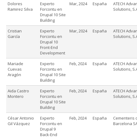
Dolores
Experto
Mar, 2024
España
ATECH Adva
Ramirez Silva
Forcontu en
Solutions, S.
Drupal 10 Site
Building
Cristian
Experto
Mar, 2024
España
ATECH Adva
García
Forcontu en
Solutions, S.
Drupal 10
Front-End
Development
Mariade
Experto
Feb, 2024
España
ATECH Adva
Cuevas
Forcontu en
Solutions, S.
Aragón
Drupal 10 Site
Building
Aida Castro
Experto
Feb, 2024
España
ATECH Adva
Montero
Forcontu en
Solutions, S.
Drupal 10 Site
Building
César Antonio
Experto
Feb, 2024
España
Cementeris 
Gil Vázquez
Forcontu en
Barcelona S
Drupal 9
Back-End