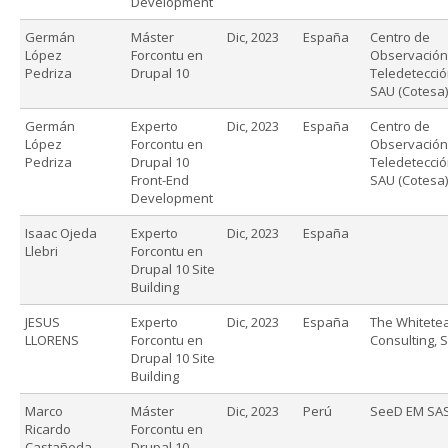
Development
Germán
Máster
Dic, 2023
España
Centro de
López
Forcontu en
Observación
Pedriza
Drupal 10
Teledetecció
SAU (Cotesa)
Germán
Experto
Dic, 2023
España
Centro de
López
Forcontu en
Observación
Pedriza
Drupal 10
Teledetecció
Front-End
SAU (Cotesa)
Development
Isaac Ojeda
Experto
Dic, 2023
España
Llebri
Forcontu en
Drupal 10 Site
Building
JESUS
Experto
Dic, 2023
España
The Whitete
LLORENS
Forcontu en
Consulting, S
Drupal 10 Site
Building
Marco
Máster
Dic, 2023
Perú
SeeD EM SA
Ricardo
Forcontu en
Castañeda
Drupal 10