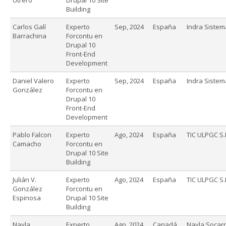
Building
Carlos Galí
Experto
Sep, 2024
España
Indra Sistem
Barrachina
Forcontu en
Drupal 10
Front-End
Development
Daniel Valero
Experto
Sep, 2024
España
Indra Sistem
González
Forcontu en
Drupal 10
Front-End
Development
Pablo Falcon
Experto
Ago, 2024
España
TIC ULPGC S.
Camacho
Forcontu en
Drupal 10 Site
Building
Julián V.
Experto
Ago, 2024
España
TIC ULPGC S.
González
Forcontu en
Espinosa
Drupal 10 Site
Building
Nayla
Experto
Ago, 2024
Canadá
Nayla Socar