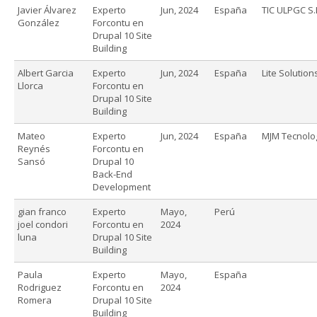
Javier Álvarez
Experto
Jun, 2024
España
TIC ULPGC S.
González
Forcontu en
Drupal 10 Site
Building
Albert Garcia
Experto
Jun, 2024
España
Lite Solutions
Llorca
Forcontu en
Drupal 10 Site
Building
Mateo
Experto
Jun, 2024
España
MJM Tecnologi
Reynés
Forcontu en
Sansó
Drupal 10
Back-End
Development
gian franco
Experto
Mayo,
Perú
joel condori
Forcontu en
2024
luna
Drupal 10 Site
Building
Paula
Experto
Mayo,
España
Rodriguez
Forcontu en
2024
Romera
Drupal 10 Site
Building