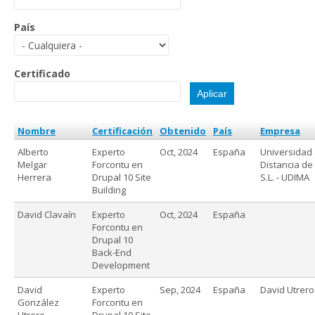
País
Certificado
Nombre
Certificación
Obtenido
País
Empresa
Alberto
Experto
Oct, 2024
España
Universidad
Melgar
Forcontu en
Distancia de
Herrera
Drupal 10 Site
S.L. - UDIMA
Building
David Clavaín
Experto
Oct, 2024
España
Forcontu en
Drupal 10
Back-End
Development
David
Experto
Sep, 2024
España
David Utrero
González
Forcontu en
Utrero
Drupal 10 Site