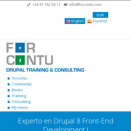
Skip to main content
+34 91 782 56 13
info@forcontu.com
EUR
English
Español
Forcontu
Community
Books
Training
Consulting
My menu
Experto en Drupal 8 Front-End
Development I