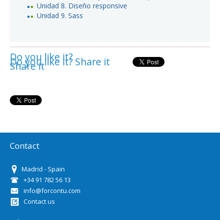
Unidad 8. Diseño responsive
Unidad 9. Sass
Do you like it?
Do you like it? Share it
Share it
Contact
Madrid - Spain
+34 91 782 56 13
info@forcontu.com
Contact us