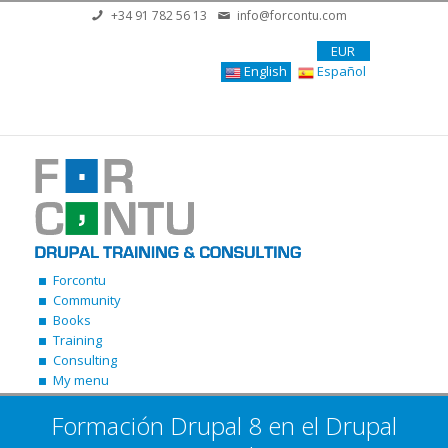
Skip to main content
+34 91 782 56 13
info@forcontu.com
EUR
English
Español
Forcontu
Community
Books
Training
Consulting
My menu
Formación Drupal 8 en el Drupal