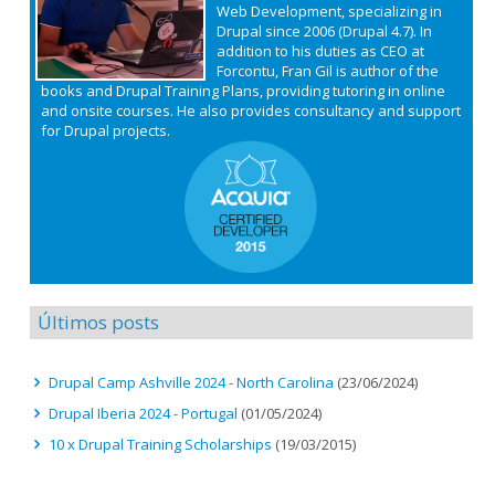
Web Development, specializing in
Drupal since 2006 (Drupal 4.7). In
addition to his duties as CEO at
Forcontu, Fran Gil is author of the
books and Drupal Training Plans, providing tutoring in online
and onsite courses. He also provides consultancy and support
for Drupal projects.
Últimos posts
Drupal Camp Ashville 2024 - North Carolina
(23/06/2024)
Drupal Iberia 2024 - Portugal
(01/05/2024)
10 x Drupal Training Scholarships
(19/03/2015)