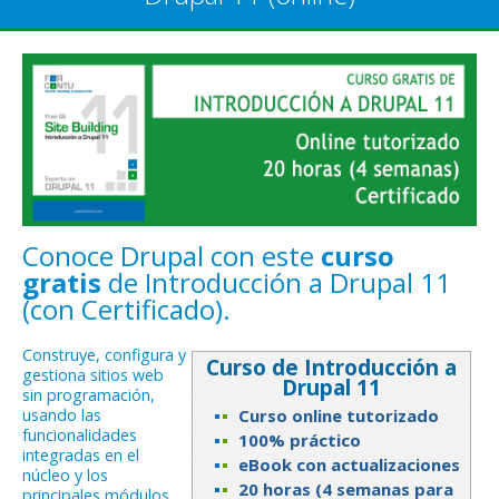
Conoce Drupal con este
curso
gratis
de Introducción a Drupal 11
(con Certificado).
Construye, configura y
Curso de Introducción a
gestiona sitios web
Drupal 11
sin programación,
usando las
Curso online tutorizado
funcionalidades
100% práctico
integradas en el
eBook con actualizaciones
núcleo y los
20 horas (4 semanas para
principales módulos