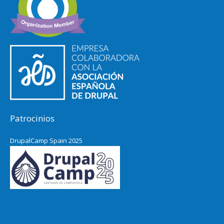
Patrocinios
DrupalCamp Spain 2025
Pacific Northwest Drupal Summit
2024